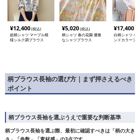
¥
12,400
¥
5,020
¥
17,400
(税込)
(税込)
(税
総柄シャツ マーブル模
柄シャツ 春の花園 優雅
白柄シャツ 小
様シルク調ブラウス
なシャツブラウス
ンドカラーブラ
柄ブラウス長袖の選び方｜まず押さえるべき
ポイント
柄ブラウス長袖を選ぶうえで重要な判断基準
柄ブラウス長袖を選ぶ際、最初に確認すべきは「柄の大き
さ」「色数」「素材感」の3点です。