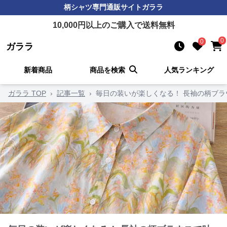
柄シャツ
専門通販サイト
ガララ
10,000
円以上のご購入で送料無料
0
0
ガララ
新着商品
商品を検索
人気ランキング
ガララ TOP
›
記事一覧
›
毎日の装いが楽しくなる！ 長袖の柄ブラ