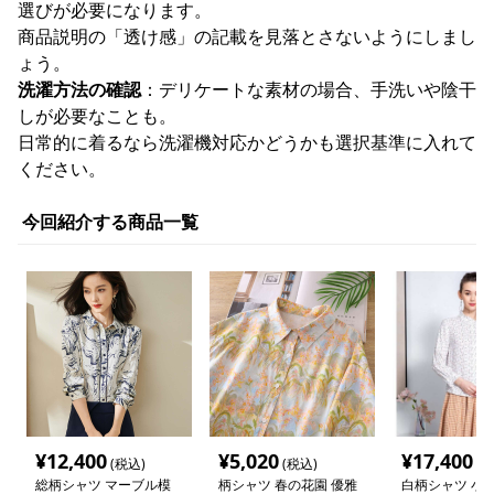
選びが必要になります。
商品説明の「透け感」の記載を見落とさないようにしまし
ょう。
洗濯方法の確認
：デリケートな素材の場合、手洗いや陰干
しが必要なことも。
日常的に着るなら洗濯機対応かどうかも選択基準に入れて
ください。
今回紹介する商品一覧
¥
12,400
¥
5,020
¥
17,400
(税込)
(税込)
(税
総柄シャツ マーブル模
柄シャツ 春の花園 優雅
白柄シャツ 小