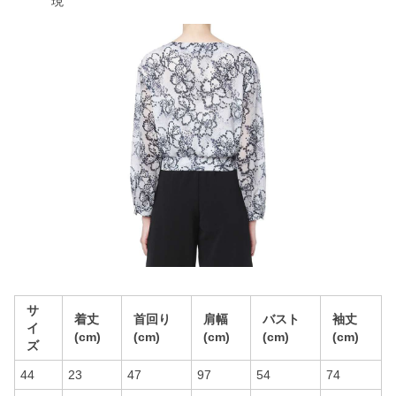
現
サ
着丈
首回り
肩幅
バスト
袖丈
イ
(cm)
(cm)
(cm)
(cm)
(cm)
ズ
44
23
47
97
54
74