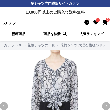
柄シャツ
専門通販サイト
ガララ
10,000
円以上のご購入で送料無料
0
0
ガララ
新着商品
商品を検索
人気ランキング
ガララ TOP
›
花柄シャツの一覧
›
花柄シャツ 大理石模様のドレ
Previous slide
Ne