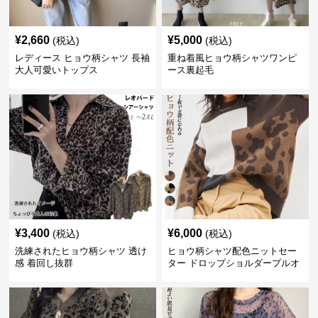
¥
2,660
¥
5,000
(税込)
(税込)
レディース ヒョウ柄シャツ 長袖
重ね着風ヒョウ柄シャツワンピ
大人可愛いトップス
ース裏起毛
¥
3,400
¥
6,000
(税込)
(税込)
洗練されたヒョウ柄シャツ 透け
ヒョウ柄シャツ配色ニットセー
感 着回し抜群
ター ドロップショルダープルオ
ーバー