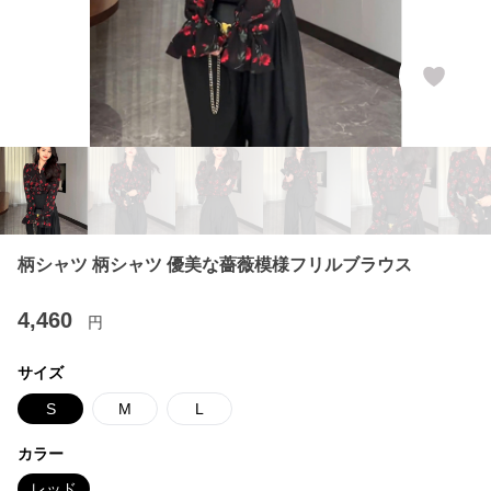
柄シャツ 柄シャツ 優美な薔薇模様フリルブラウス
4,460
円
サイズ
S
M
L
カラー
レッド