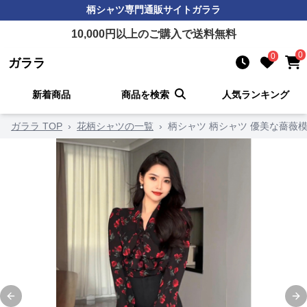
柄シャツ
専門通販サイト
ガララ
10,000
円以上のご購入で送料無料
0
0
ガララ
新着商品
商品を検索
人気ランキング
ガララ TOP
›
花柄シャツの一覧
›
柄シャツ 柄シャツ 優美な薔薇
Previous slide
Ne