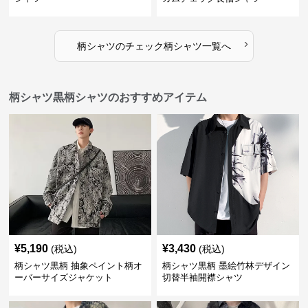
›
柄シャツ
の
チェック柄シャツ
一覧へ
柄シャツ黒柄シャツのおすすめアイテム
¥
5,190
¥
3,430
(税込)
(税込)
柄シャツ黒柄 抽象ペイント柄オ
柄シャツ黒柄 墨絵竹林デザイン
ーバーサイズジャケット
切替半袖開襟シャツ