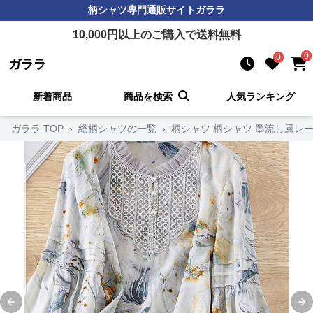
柄シャツ
専門通販サイト
ガララ
10,000
円以上のご購入で送料無料
0
0
ガララ
新着商品
商品を検索
人気ランキング
ガララ TOP
›
総柄シャツの一覧
›
柄シャツ 柄シャツ 墨流し風レ
Previous slide
Ne