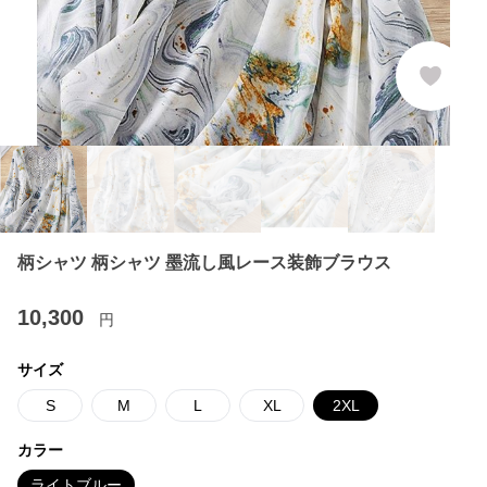
柄シャツ 柄シャツ 墨流し風レース装飾ブラウス
10,300
円
サイズ
S
M
L
XL
2XL
カラー
ライトブルー