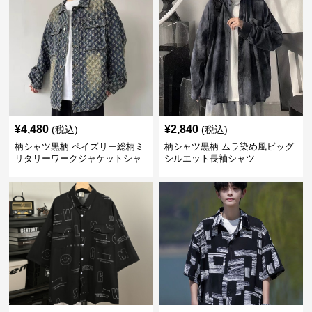
¥
4,480
¥
2,840
(税込)
(税込)
柄シャツ黒柄 ペイズリー総柄ミ
柄シャツ黒柄 ムラ染め風ビッグ
リタリーワークジャケットシャ
シルエット長袖シャツ
ツ