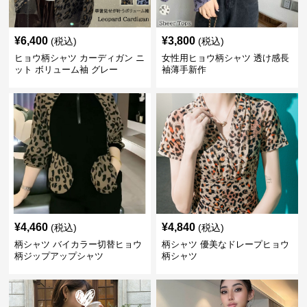
¥
6,400
¥
3,800
(税込)
(税込)
ヒョウ柄シャツ カーディガン ニ
女性用ヒョウ柄シャツ 透け感長
ット ボリューム袖 グレー
袖薄手新作
¥
4,460
¥
4,840
(税込)
(税込)
柄シャツ バイカラー切替ヒョウ
柄シャツ 優美なドレープヒョウ
柄ジップアップシャツ
柄シャツ