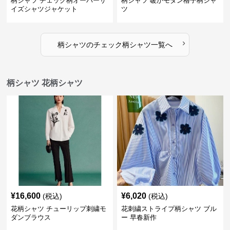
柄シャツ チェック柄オーバーサ
柄シャツ 暖かモダン格子柄シャ
イズシャツジャケット
ツ
›
柄シャツ
の
チェック柄シャツ
一覧へ
柄シャツ 花柄シャツ
¥
16,600
¥
6,020
(税込)
(税込)
花柄シャツ チューリップ刺繍モ
花刺繍ストライプ柄シャツ ブル
ダンブラウス
ー 早春新作