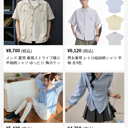
¥
8,700
¥
6,120
(税込)
(税込)
メンズ 夏用 麻風ストライプ織り
男女兼用 レトロ縦縞柄シャツ 半
半袖柄シャツ ゆったり 胸ポケッ
袖 全3色
ト付き