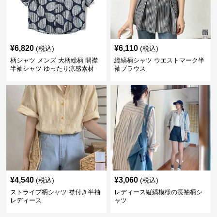
¥
6,820
¥
6,110
(税込)
(税込)
柄シャツ メンズ 大柄総柄 開襟
縦縞柄シャツ ウエストマーク半
半袖シャツ ゆったり涼感素材
袖ブラウス
¥
4,540
¥
3,060
(税込)
(税込)
ストライプ柄シャツ 襟付き半袖
レディース縦縞模様の長袖柄シ
レディース
ャツ