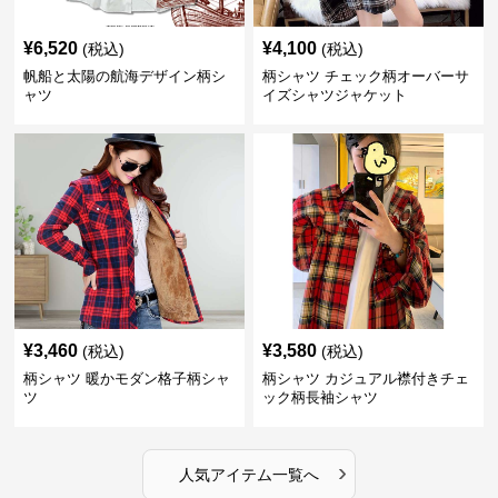
¥
6,520
¥
4,100
(税込)
(税込)
帆船と太陽の航海デザイン柄シ
柄シャツ チェック柄オーバーサ
ャツ
イズシャツジャケット
¥
3,460
¥
3,580
(税込)
(税込)
柄シャツ 暖かモダン格子柄シャ
柄シャツ カジュアル襟付きチェ
ツ
ック柄長袖シャツ
›
人気アイテム一覧へ