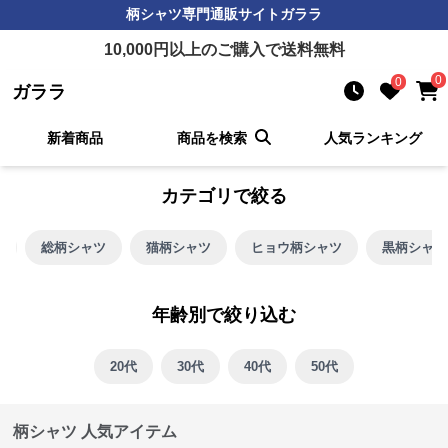
柄シャツ
専門通販サイト
ガララ
10,000
円以上のご購入で送料無料
0
0
ガララ
新着商品
商品を検索
人気ランキング
カテゴリで絞る
ツ
総柄シャツ
猫柄シャツ
ヒョウ柄シャツ
黒柄シャツ
年齢別で絞り込む
20代
30代
40代
50代
柄シャツ 人気アイテム