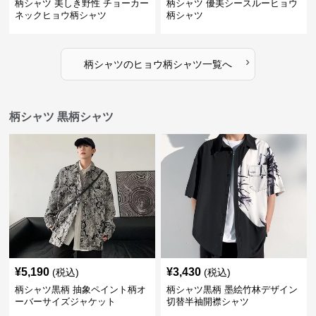
柄シャツ 美しき野性 チョーカー
柄シャツ 優美シースルーヒョウ
ネックヒョウ柄シャツ
柄シャツ
›
柄シャツ
の
ヒョウ柄シャツ
一覧へ
柄シャツ 黒柄シャツ
¥
5,190
¥
3,430
(税込)
(税込)
柄シャツ黒柄 抽象ペイント柄オ
柄シャツ黒柄 墨絵竹林デザイン
ーバーサイズジャケット
切替半袖開襟シャツ