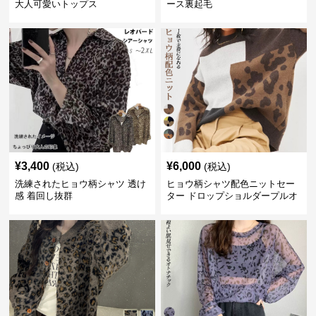
大人可愛いトップス
ース裏起毛
¥
3,400
¥
6,000
(税込)
(税込)
洗練されたヒョウ柄シャツ 透け
ヒョウ柄シャツ配色ニットセー
感 着回し抜群
ター ドロップショルダープルオ
ーバー