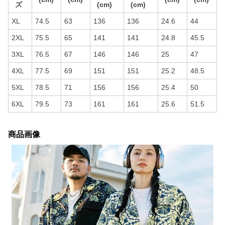
ズ
(cm)
(cm)
XL
74.5
63
136
136
24.6
44
2XL
75.5
65
141
141
24.8
45.5
3XL
76.5
67
146
146
25
47
4XL
77.5
69
151
151
25.2
48.5
5XL
78.5
71
156
156
25.4
50
6XL
79.5
73
161
161
25.6
51.5
商品画像