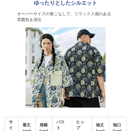
ゆったりとしたシルエット
オーバーサイズの着こなしで、リラックス感のある
雰囲気を演出
サ
バス
ヒッ
着丈
肩幅
袖丈
袖口
イ
ト
プ
(cm)
(cm)
(cm)
(cm)