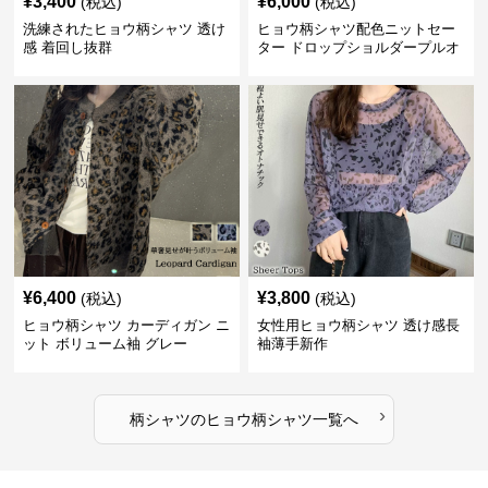
¥
3,400
¥
6,000
(税込)
(税込)
洗練されたヒョウ柄シャツ 透け
ヒョウ柄シャツ配色ニットセー
感 着回し抜群
ター ドロップショルダープルオ
ーバー
¥
6,400
¥
3,800
(税込)
(税込)
ヒョウ柄シャツ カーディガン ニ
女性用ヒョウ柄シャツ 透け感長
ット ボリューム袖 グレー
袖薄手新作
›
柄シャツ
の
ヒョウ柄シャツ
一覧へ