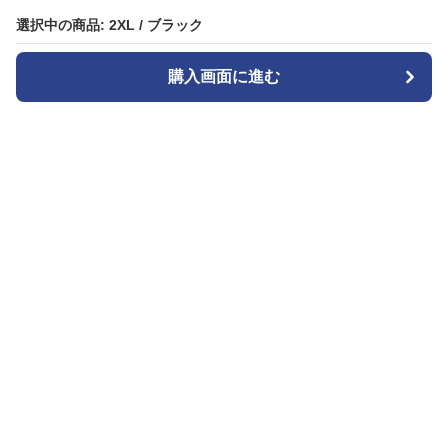
選択中の商品: 2XL / ブラック
選択中の商品: 2XL / ブラック
購入画面に進む
購入画面に進む
ガララ
について
会社概要
利用規約