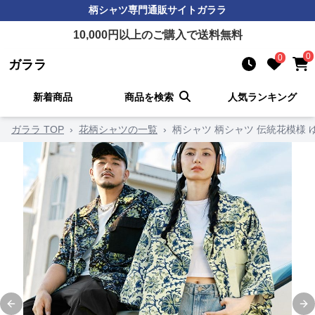
柄シャツ
専門通販サイト
ガララ
10,000
円以上のご購入で送料無料
0
0
ガララ
新着商品
商品を検索
人気ランキング
ガララ TOP
›
花柄シャツの一覧
›
柄シャツ 柄シャツ 伝統花模様
Previous slide
Ne