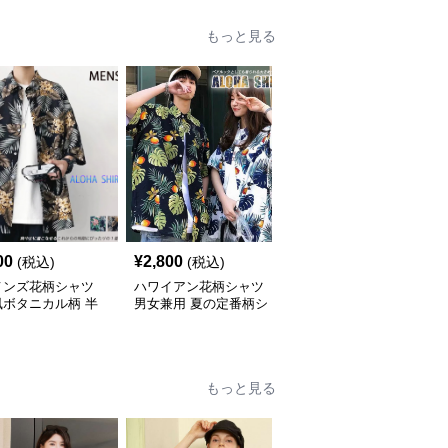
もっと見る
00
¥
2,800
¥
7,010
(税込)
(税込)
(税込)
メンズ花柄シャツ
ハワイアン花柄シャツ
柄シャツ 紺地に白花柄
風ボタニカル柄 半
男女兼用 夏の定番柄シ
の半袖開襟シャツ 男女
ジュアルシャツ
ャツ
兼用
もっと見る