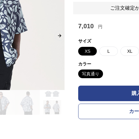
ご注文確定か
7,010
円
Next slide
サイズ
XS
L
XL
カラー
写真通り
購
カー