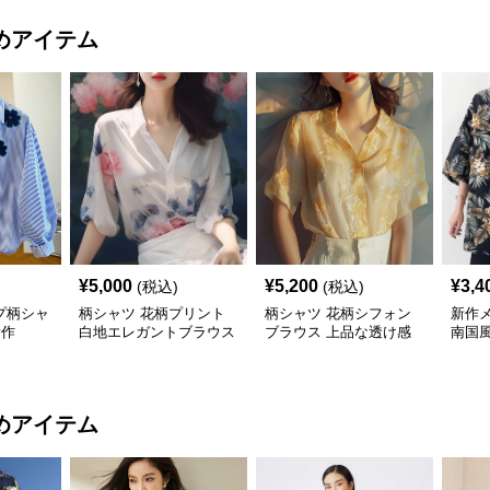
めアイテム
¥
5,000
¥
5,200
¥
3,4
(税込)
(税込)
プ柄シャ
柄シャツ 花柄プリント
柄シャツ 花柄シフォン
新作
新作
白地エレガントブラウス
ブラウス 上品な透け感
南国
袖カ
めアイテム