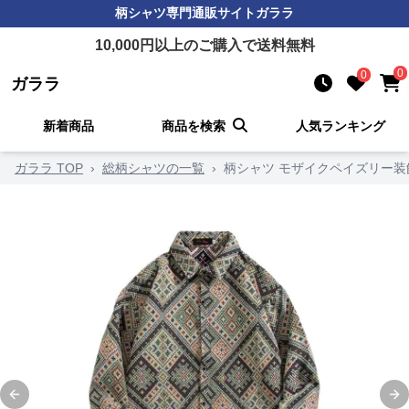
柄シャツ
専門通販サイト
ガララ
10,000
円以上のご購入で送料無料
0
0
ガララ
新着商品
商品を検索
人気ランキング
ガララ TOP
›
総柄シャツの一覧
›
柄シャツ モザイクペイズリー装
Previous slide
Ne