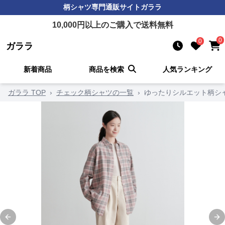
柄シャツ
専門通販サイト
ガララ
10,000
円以上のご購入で送料無料
0
0
ガララ
新着商品
商品を検索
人気ランキング
ガララ TOP
›
チェック柄シャツの一覧
›
ゆったりシルエット柄シ
Previous slide
Ne