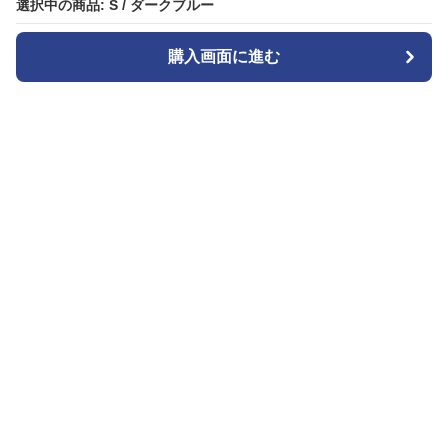
選択中の商品: S / ダークブルー
選択中の商品: S / ダークブルー
購入画面に進む
購入画面に進む
ガララ
について
会社概要
利用規約