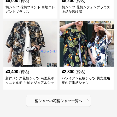
¥
5,000
¥
5,200
(税込)
(税込)
柄シャツ 花柄プリント 白地エレ
柄シャツ 花柄シフォンブラウス
ガントブラウス
上品な透け感
¥
3,400
¥
2,800
(税込)
(税込)
新作メンズ花柄シャツ 南国風ボ
ハワイアン花柄シャツ 男女兼用
タニカル柄 半袖カジュアルシャ
夏の定番柄シャツ
ツ
›
柄シャツ
の
花柄シャツ
一覧へ