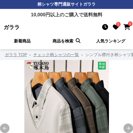
柄シャツ
専門通販サイト
ガララ
10,000
円以上のご購入で送料無料
0
0
ガララ
新着商品
商品を検索
人気ランキング
ガララ TOP
›
チェック柄シャツの一覧
›
シンプル襟付き柄シャツ
Previous slide
Ne