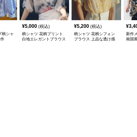
¥
5,000
¥
5,200
¥
3,4
(税込)
(税込)
プ柄シャ
柄シャツ 花柄プリント
柄シャツ 花柄シフォン
新作
新作
白地エレガントブラウス
ブラウス 上品な透け感
南国
袖カ