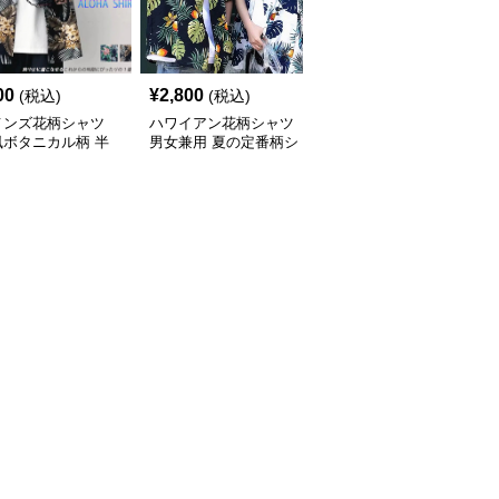
00
¥
2,800
¥
7,010
(税込)
(税込)
(税込)
メンズ花柄シャツ
ハワイアン花柄シャツ
柄シャツ 紺地に白花柄
風ボタニカル柄 半
男女兼用 夏の定番柄シ
の半袖開襟シャツ 男女
ジュアルシャツ
ャツ
兼用