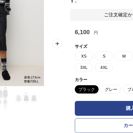
す。
ご注文確定か
6,100
円
Next slide
サイズ
XS
S
M
3XL
4XL
カラー
ブラック
グレー
ブ
購
カー