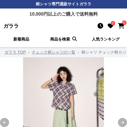
柄シャツ
専門通販サイト
ガララ
10,000
円以上のご購入で送料無料
0
0
ガララ
新着商品
商品を検索
人気ランキング
ガララ TOP
›
チェック柄シャツの一覧
›
柄シャツ チェック柄カ
Previous slide
Ne