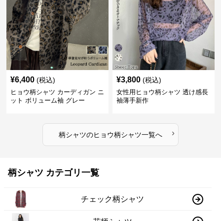
¥
6,400
¥
3,800
(税込)
(税込)
ヒョウ柄シャツ カーディガン ニ
女性用ヒョウ柄シャツ 透け感長
ット ボリューム袖 グレー
袖薄手新作
›
柄シャツ
の
ヒョウ柄シャツ
一覧へ
柄シャツ カテゴリ一覧
チェック柄シャツ