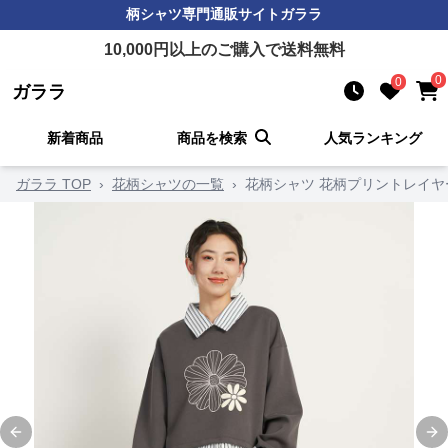
柄シャツ
専門通販サイト
ガララ
10,000
円以上のご購入で送料無料
0
0
ガララ
新着商品
商品を検索
人気ランキング
ガララ TOP
›
花柄シャツの一覧
›
花柄シャツ 花柄プリントレイ
Previous slide
Ne