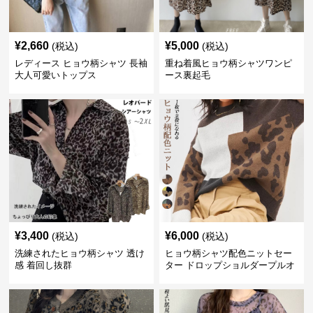
¥
2,660
¥
5,000
(税込)
(税込)
レディース ヒョウ柄シャツ 長袖
重ね着風ヒョウ柄シャツワンピ
大人可愛いトップス
ース裏起毛
¥
3,400
¥
6,000
(税込)
(税込)
洗練されたヒョウ柄シャツ 透け
ヒョウ柄シャツ配色ニットセー
感 着回し抜群
ター ドロップショルダープルオ
ーバー