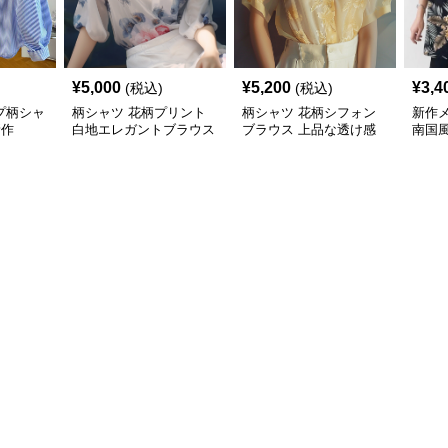
¥
5,000
¥
5,200
¥
3,4
(税込)
(税込)
プ柄シャ
柄シャツ 花柄プリント
柄シャツ 花柄シフォン
新作
新作
白地エレガントブラウス
ブラウス 上品な透け感
南国
袖カ