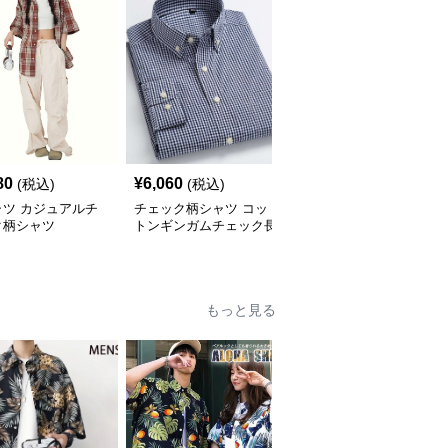
80
¥
6,060
¥
2,900
(税込)
(税込)
(税込)
ャツ カジュアルチ
チェック柄シャツ コッ
柄シャツ 柔らか暖か格
ク柄シャツ
トンギンガムチェック長
子柄シャツ
袖シャツ
もっと見る