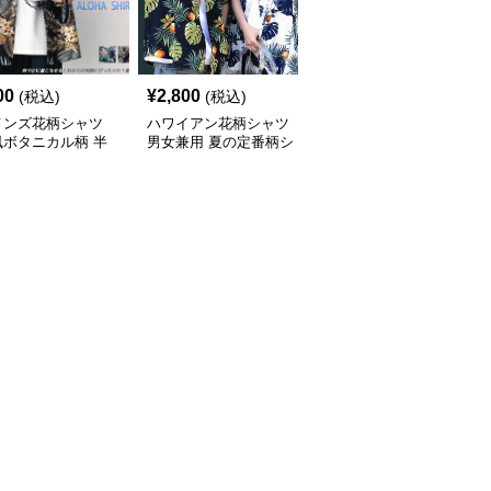
00
¥
2,800
¥
7,010
(税込)
(税込)
(税込)
メンズ花柄シャツ
ハワイアン花柄シャツ
柄シャツ 紺地に白花柄
風ボタニカル柄 半
男女兼用 夏の定番柄シ
の半袖開襟シャツ 男女
ジュアルシャツ
ャツ
兼用