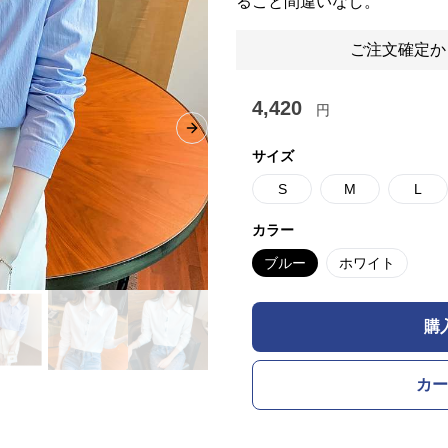
ること間違いなし。
ご注文確定か
4,420
円
Next slide
サイズ
S
M
L
カラー
ブルー
ホワイト
購
カー