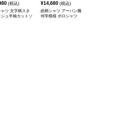
980
¥
14,680
¥
18,760
(税込)
(税込)
(税込)
シャツ 文字柄スタ
総柄シャツ アーバン幾
柄シャツ 手書きハート
ッシュ半袖カットソ
何学模様 ポロシャツ
デザイン オーバーサイ
ズシャツ