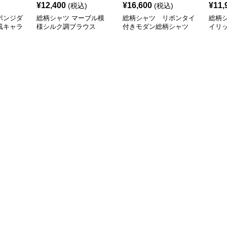
¥
12,400
¥
16,600
¥
11,
(税込)
(税込)
ポンジダ
総柄シャツ マーブル模
総柄シャツ リボンタイ
総柄
風キャラ
様シルク調ブラウス
付きモダン総柄シャツ
イリ
ー