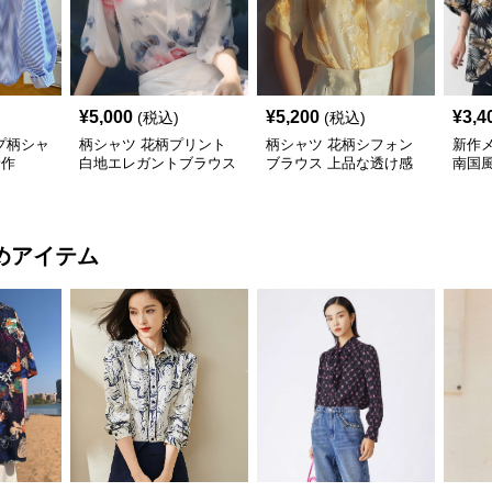
¥
5,000
¥
5,200
¥
3,4
(税込)
(税込)
プ柄シャ
柄シャツ 花柄プリント
柄シャツ 花柄シフォン
新作
新作
白地エレガントブラウス
ブラウス 上品な透け感
南国
袖カ
めアイテム