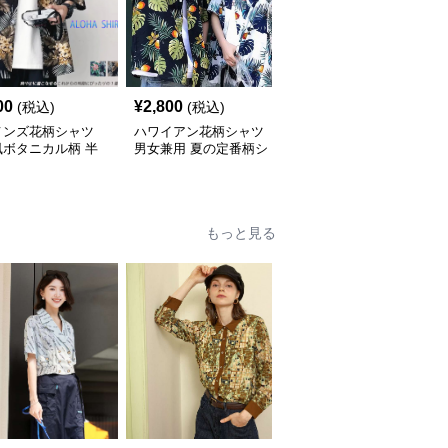
00
¥
2,800
¥
7,010
(税込)
(税込)
(税込)
メンズ花柄シャツ
ハワイアン花柄シャツ
柄シャツ 紺地に白花柄
風ボタニカル柄 半
男女兼用 夏の定番柄シ
の半袖開襟シャツ 男女
ジュアルシャツ
ャツ
兼用
もっと見る