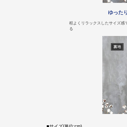
ゆった
程よくリラックスしたサイズ感
る
■サイズ(単位:cm)