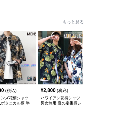
袖シャツ
もっと見る
00
¥
2,800
¥
7,010
(税込)
(税込)
(税込)
メンズ花柄シャツ
ハワイアン花柄シャツ
柄シャツ 紺地に白花柄
風ボタニカル柄 半
男女兼用 夏の定番柄シ
の半袖開襟シャツ 男女
ジュアルシャツ
ャツ
兼用