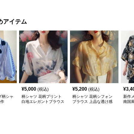
ク柄シャツ
めアイテム
¥
5,000
¥
5,200
¥
3,4
(税込)
(税込)
プ柄シャ
柄シャツ 花柄プリント
柄シャツ 花柄シフォン
新作
新作
白地エレガントブラウス
ブラウス 上品な透け感
南国
袖カ