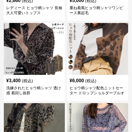
¥
2,660
¥
5,000
(税込)
(税込)
レディース ヒョウ柄シャツ 長袖
重ね着風ヒョウ柄シャツワンピ
大人可愛いトップス
ース裏起毛
¥
3,400
¥
6,000
(税込)
(税込)
洗練されたヒョウ柄シャツ 透け
ヒョウ柄シャツ配色ニットセー
感 着回し抜群
ター ドロップショルダープルオ
ーバー