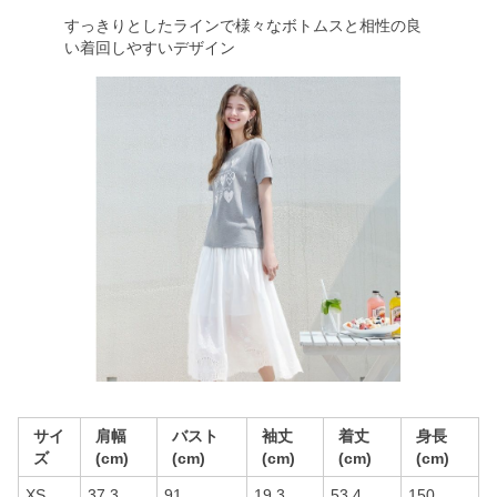
すっきりとしたラインで様々なボトムスと相性の良
い着回しやすいデザイン
サイ
肩幅
バスト
袖丈
着丈
身長
ズ
(cm)
(cm)
(cm)
(cm)
(cm)
XS
37.3
91
19.3
53.4
150