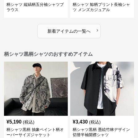
柄シャツ 縦縞柄五分袖シャツブ
柄シャツ 鯨柄プリント長袖シャ
ラウス
ツ メンズカジュアル
›
新着アイテムの一覧へ
柄シャツ黒柄シャツのおすすめアイテム
¥
5,190
¥
3,430
(税込)
(税込)
柄シャツ黒柄 抽象ペイント柄オ
柄シャツ黒柄 墨絵竹林デザイン
ーバーサイズジャケット
切替半袖開襟シャツ