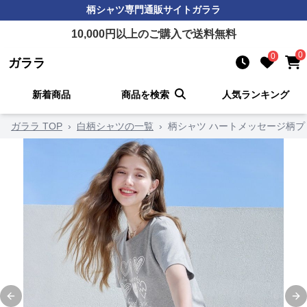
柄シャツ
専門通販サイト
ガララ
10,000
円以上のご購入で送料無料
0
0
ガララ
新着商品
商品を検索
人気ランキング
ガララ TOP
›
白柄シャツの一覧
›
柄シャツ ハートメッセージ柄プ
Previous slide
Ne