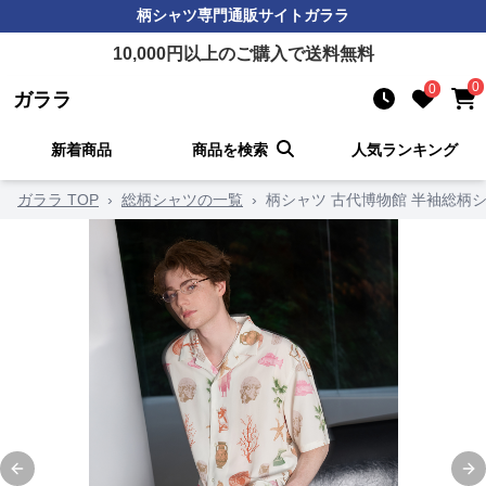
柄シャツ
専門通販サイト
ガララ
10,000
円以上のご購入で送料無料
0
0
ガララ
新着商品
商品を検索
人気ランキング
ガララ TOP
›
総柄シャツの一覧
›
柄シャツ 古代博物館 半袖総柄
Previous slide
Ne