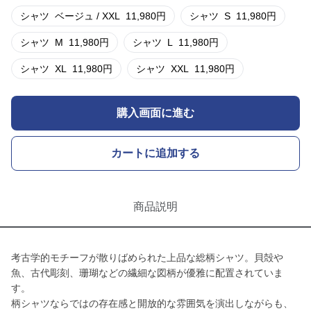
シャツ
ベージュ / XXL
11,980
円
シャツ
S
11,980
円
シャツ
M
11,980
円
シャツ
L
11,980
円
シャツ
XL
11,980
円
シャツ
XXL
11,980
円
購入画面に進む
カートに追加する
商品説明
考古学的モチーフが散りばめられた上品な総柄シャツ。貝殻や
魚、古代彫刻、珊瑚などの繊細な図柄が優雅に配置されていま
す。
柄シャツならではの存在感と開放的な雰囲気を演出しながらも、