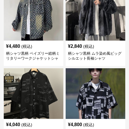
¥
4,480
¥
2,840
(税込)
(税込)
柄シャツ黒柄 ペイズリー総柄ミ
柄シャツ黒柄 ムラ染め風ビッグ
リタリーワークジャケットシャ
シルエット長袖シャツ
ツ
¥
4,040
¥
4,800
(税込)
(税込)