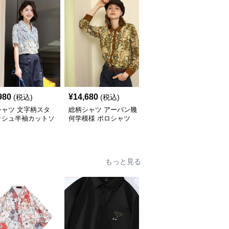
980
¥
14,680
¥
18,760
(税込)
(税込)
(税込)
シャツ 文字柄スタ
総柄シャツ アーバン幾
柄シャツ 手書きハート
ッシュ半袖カットソ
何学模様 ポロシャツ
デザイン オーバーサイ
ズシャツ
もっと見る