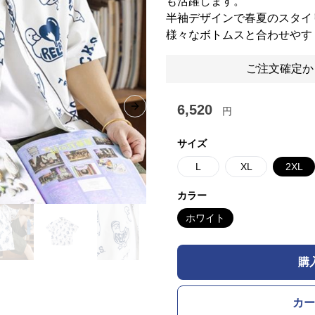
も活躍します。
半袖デザインで春夏のスタイ
様々なボトムスと合わせやす
ご注文確定か
6,520
円
Next slide
サイズ
L
XL
2XL
カラー
ホワイト
購
カー