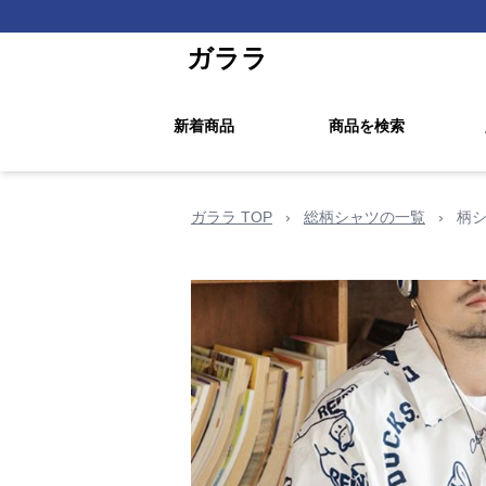
ガララ
新着商品
商品を検索
ガララ TOP
›
総柄シャツの一覧
›
柄