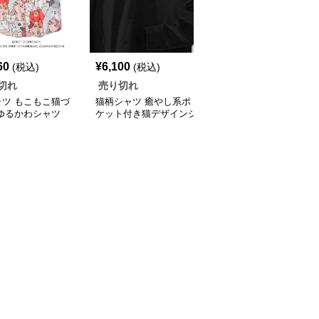
60
¥
6,100
¥
28,160
(税込)
(税込)
(税込)
切れ
売り切れ
売り切れ
ャツ もこもこ猫づ
猫柄シャツ 癒やし系ポ
猫柄シャツ キュートな
 ゆるかわシャツ
ケット付き猫デザインシ
表情猫づくしシャツ
ャツ