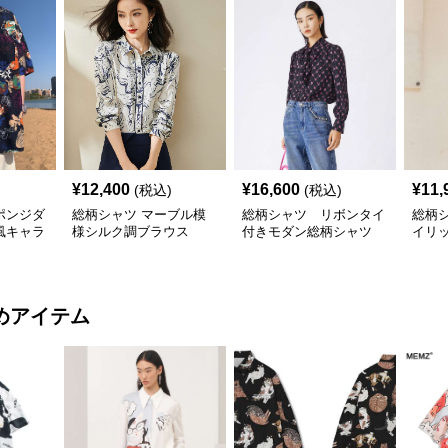
¥
12,400
¥
16,600
¥
11,
(税込)
(税込)
ポンジダ
総柄シャツ マーブル模
総柄シャツ リボンタイ
総柄
風キャラ
様シルク調ブラウス
付きモダン総柄シャツ
イリ
ー
めアイテム