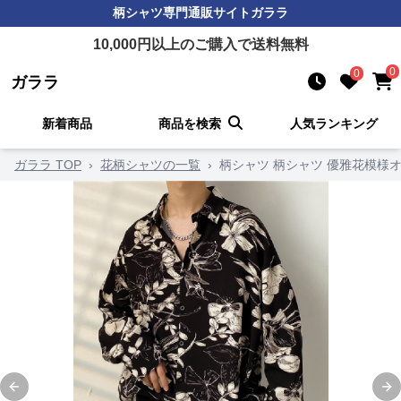
柄シャツ
専門通販サイト
ガララ
10,000
円以上のご購入で送料無料
0
0
ガララ
新着商品
商品を検索
人気ランキング
ガララ TOP
›
花柄シャツの一覧
›
柄シャツ 柄シャツ 優雅花模様
Previous slide
Ne