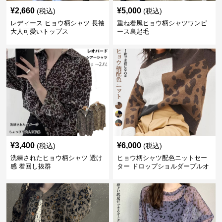
¥
2,660
¥
5,000
(税込)
(税込)
レディース ヒョウ柄シャツ 長袖
重ね着風ヒョウ柄シャツワンピ
大人可愛いトップス
ース裏起毛
¥
3,400
¥
6,000
(税込)
(税込)
洗練されたヒョウ柄シャツ 透け
ヒョウ柄シャツ配色ニットセー
感 着回し抜群
ター ドロップショルダープルオ
ーバー