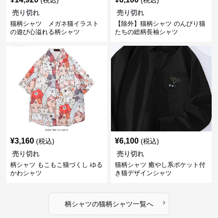
(税込)
(税込)
売り切れ
売り切れ
猫柄シャツ メガネ猫イラスト
【除外】猫柄シャツ のんびり猫
の遊び心溢れる柄シャツ
たちの総柄長袖シャツ
¥
3,160
¥
6,100
(税込)
(税込)
売り切れ
売り切れ
柄シャツ もこもこ猫づくし ゆる
猫柄シャツ 癒やし系ポケット付
かわシャツ
き猫デザインシャツ
›
柄シャツ
の
猫柄シャツ
一覧へ