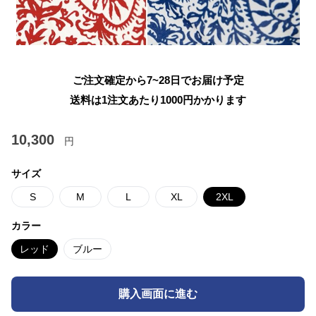
ご注文確定から7~28日でお届け予定
送料は1注文あたり
1000
円かかります
10,300
円
サイズ
S
M
L
XL
2XL
カラー
レッド
ブルー
購入画面に進む