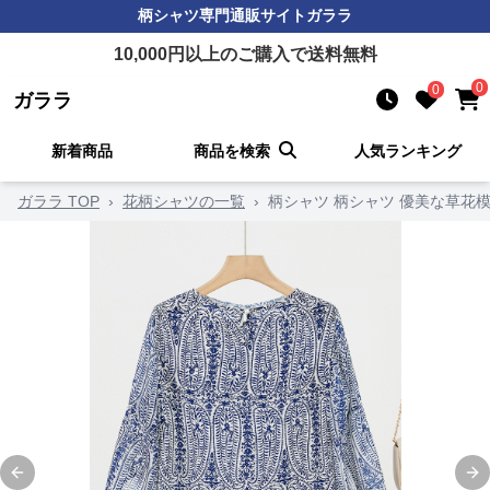
柄シャツ
専門通販サイト
ガララ
10,000
円以上のご購入で送料無料
0
0
ガララ
新着商品
商品を検索
人気ランキング
ガララ TOP
›
花柄シャツの一覧
›
柄シャツ 柄シャツ 優美な草花
Previous slide
Ne