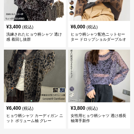
¥
3,400
¥
6,000
(税込)
(税込)
洗練されたヒョウ柄シャツ 透け
ヒョウ柄シャツ配色ニットセー
感 着回し抜群
ター ドロップショルダープルオ
ーバー
¥
6,400
¥
3,800
(税込)
(税込)
ヒョウ柄シャツ カーディガン ニ
女性用ヒョウ柄シャツ 透け感長
ット ボリューム袖 グレー
袖薄手新作