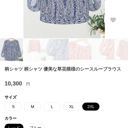
柄シャツ 柄シャツ 優美な草花模様のシースルーブラウス
10,300
円
サイズ
S
M
L
XL
2XL
カラー
レッド
ブルー