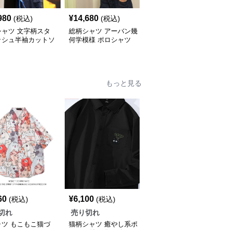
980
¥
14,680
¥
18,760
(税込)
(税込)
(税込)
シャツ 文字柄スタ
総柄シャツ アーバン幾
柄シャツ 手書きハート
ッシュ半袖カットソ
何学模様 ポロシャツ
デザイン オーバーサイ
ズシャツ
もっと見る
60
¥
6,100
¥
28,160
(税込)
(税込)
(税込)
切れ
売り切れ
売り切れ
ャツ もこもこ猫づ
猫柄シャツ 癒やし系ポ
猫柄シャツ キュートな