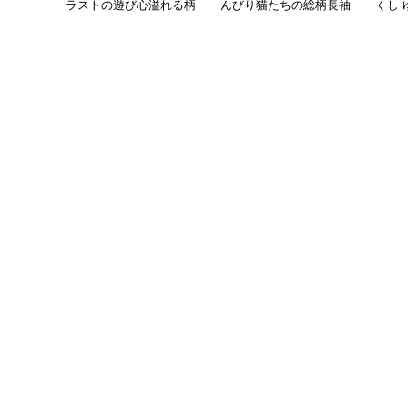
ラストの遊び心溢れる柄
んびり猫たちの総柄長袖
くし
シャツ
シャツ