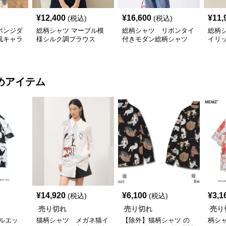
¥
12,400
¥
16,600
¥
11,
(税込)
(税込)
ポンジダ
総柄シャツ マーブル模
総柄シャツ リボンタイ
総柄
風キャラ
様シルク調ブラウス
付きモダン総柄シャツ
イリ
ー
めアイテム
¥
14,920
¥
6,100
¥
3,1
(税込)
(税込)
売り切れ
売り切れ
売り
ルエッ
猫柄シャツ メガネ猫イ
【除外】猫柄シャツ の
柄シ