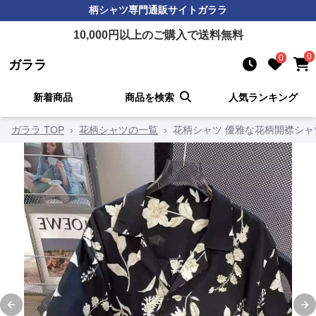
柄シャツ
専門通販サイト
ガララ
10,000
円以上のご購入で送料無料
0
0
ガララ
新着商品
商品を検索
人気ランキング
ガララ TOP
›
花柄シャツの一覧
›
花柄シャツ 優雅な花柄開襟シャ
Previous slide
Ne