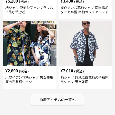
¥
5,200
¥
3,400
(税込)
(税込)
柄シャツ 花柄シフォンブラウス
新作メンズ花柄シャツ 南国風ボ
上品な透け感
タニカル柄 半袖カジュアルシャ
ツ
¥
2,800
¥
7,010
(税込)
(税込)
ハワイアン花柄シャツ 男女兼用
柄シャツ 紺地に白花柄の半袖開
夏の定番柄シャツ
襟シャツ 男女兼用
›
新着アイテムの一覧へ