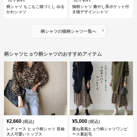
柄シャツ もこもこ猫づくし ゆる
猫柄シャツ 癒やし系ポケット付
かわシャツ
き猫デザインシャツ
›
柄シャツ
の
猫柄シャツ
一覧へ
柄シャツヒョウ柄シャツのおすすめアイテム
¥
2,660
¥
5,000
(税込)
(税込)
レディース ヒョウ柄シャツ 長袖
重ね着風ヒョウ柄シャツワンピ
大人可愛いトップス
ース裏起毛