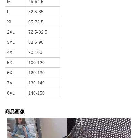
M
45-52.5
L
52.5-65
XL
65-72.5
2XL
72.5-82.5
3XL
82.5-90
4XL
90-100
5XL
100-120
6XL
120-130
7XL
130-140
8XL
140-150
商品画像