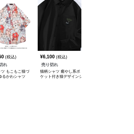
60
¥
6,100
¥
28,160
(税込)
(税込)
(税込)
切れ
売り切れ
売り切れ
ャツ もこもこ猫づ
猫柄シャツ 癒やし系ポ
猫柄シャツ キュートな
 ゆるかわシャツ
ケット付き猫デザインシ
表情猫づくしシャツ
ャツ