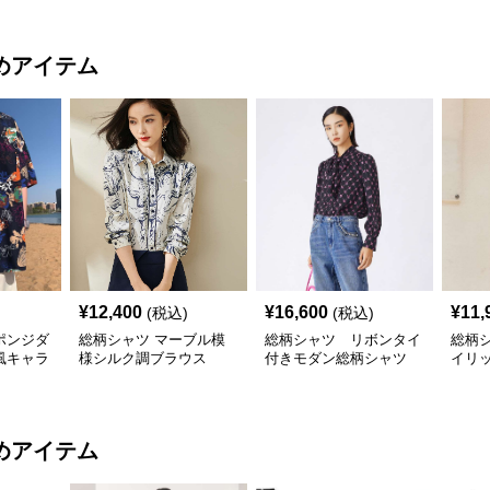
めアイテム
¥
12,400
¥
16,600
¥
11,
(税込)
(税込)
ポンジダ
総柄シャツ マーブル模
総柄シャツ リボンタイ
総柄
風キャラ
様シルク調ブラウス
付きモダン総柄シャツ
イリ
ー
めアイテム