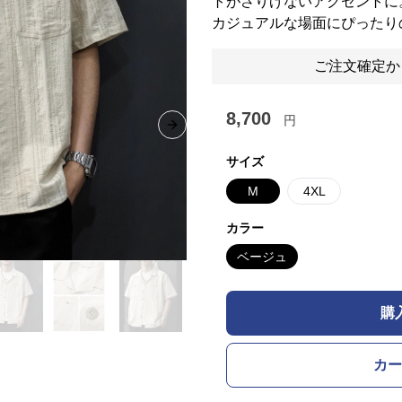
トがさりげないアクセントに
カジュアルな場面にぴったり
ご注文確定か
8,700
円
Next slide
サイズ
M
4XL
カラー
ベージュ
購
カー