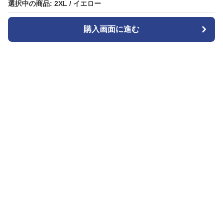
選択中の商品: 2XL / イエロー
選択中の商品: 2XL / イエロー
購入画面に進む
購入画面に進む
ガララ
について
会社概要
利用規約