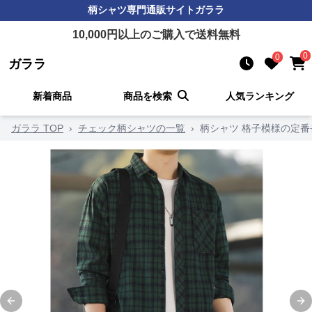
柄シャツ
専門通販サイト
ガララ
10,000
円以上のご購入で送料無料
0
0
ガララ
新着商品
商品を検索
人気ランキング
ガララ TOP
›
チェック柄シャツの一覧
›
柄シャツ 格子模様の定番
Previous slide
Ne