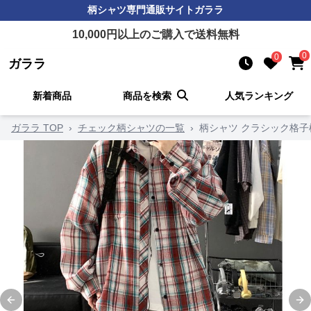
柄シャツ
専門通販サイト
ガララ
10,000
円以上のご購入で送料無料
0
0
ガララ
新着商品
商品を検索
人気ランキング
ガララ TOP
›
チェック柄シャツの一覧
›
柄シャツ クラシック格子
Previous slide
Ne