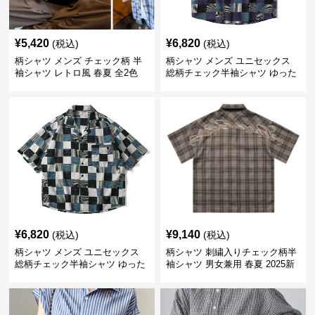
¥
5,420
¥
6,820
(税込)
(税込)
柄シャツ メンズ チェック柄 半
柄シャツ メンズ ユニセックス
袖シャツ レトロ風 春夏 全2色
総柄チェック半袖シャツ ゆった
り涼感
¥
6,820
¥
9,140
(税込)
(税込)
柄シャツ メンズ ユニセックス
柄シャツ 刺繍入りチェック柄半
総柄チェック半袖シャツ ゆった
袖シャツ 男女兼用 春夏 2025新
り涼感素材
作