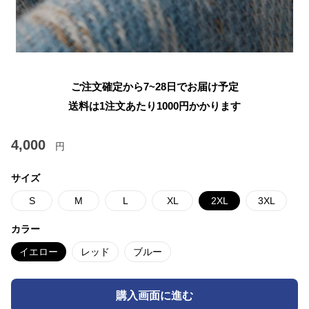
ご注文確定から7~28日でお届け予定
送料は1注文あたり
1000
円かかります
4,000
円
サイズ
S
M
L
XL
2XL
3XL
カラー
イエロー
レッド
ブルー
購入画面に進む