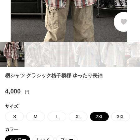
柄シャツ クラシック格子模様 ゆったり長袖
4,000
円
サイズ
S
M
L
XL
2XL
3XL
カラー
イエロー
レッド
ブルー