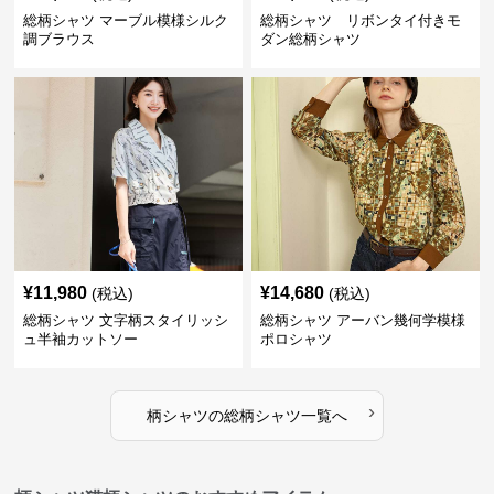
総柄シャツ マーブル模様シルク
総柄シャツ リボンタイ付きモ
調ブラウス
ダン総柄シャツ
¥
11,980
¥
14,680
(税込)
(税込)
総柄シャツ 文字柄スタイリッシ
総柄シャツ アーバン幾何学模様
ュ半袖カットソー
ポロシャツ
›
柄シャツ
の
総柄シャツ
一覧へ