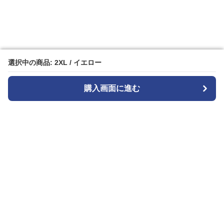
選択中の商品: 2XL / イエロー
選択中の商品: 2XL / イエロー
購入画面に進む
購入画面に進む
ガララ
について