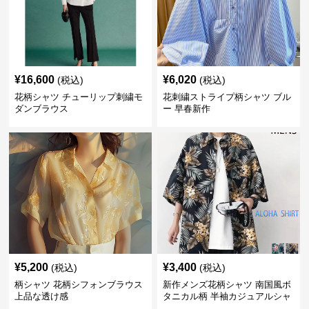
¥
16,600
¥
6,020
(税込)
(税込)
花柄シャツ チューリップ刺繍モ
花刺繍ストライプ柄シャツ ブル
ダンブラウス
ー 早春新作
¥
5,200
¥
3,400
(税込)
(税込)
柄シャツ 花柄シフォンブラウス
新作メンズ花柄シャツ 南国風ボ
上品な透け感
タニカル柄 半袖カジュアルシャ
ツ