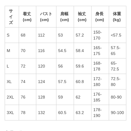
サ
着丈
バスト
肩幅
袖丈
身長
体重
イ
(cm)
(cm)
(cm)
(cm)
(cm)
(kg)
ズ
150-
S
68
112
53
57.2
<57.5
170
165-
57.5-
M
70
116
54.5
58.4
175
65
168-
65-
L
72
120
56
59.6
178
72.5
172-
72.5-
XL
74
124
57.5
60.8
180
80
176-
2XL
76
128
59
62
80-90
185
178-
3XL
78
132
60.5
63.2
90-100
190