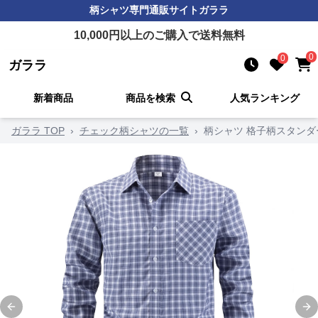
柄シャツ
専門通販サイト
ガララ
10,000
円以上のご購入で送料無料
0
0
ガララ
新着商品
商品を検索
人気ランキング
ガララ TOP
›
チェック柄シャツの一覧
›
柄シャツ 格子柄スタン
Previous slide
Ne