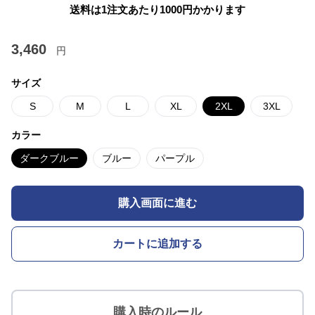
送料は1注文あたり
1000
円かかります
3,460
円
サイズ
S
M
L
XL
2XL
3XL
カラー
ダークブルー
ブルー
パープル
購入画面に進む
カートに追加する
購入時のルール