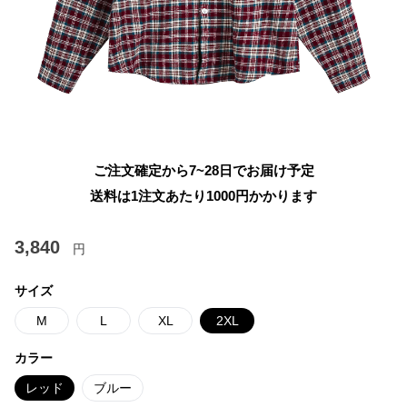
ご注文確定から7~28日でお届け予定
送料は1注文あたり
1000
円かかります
3,840
円
サイズ
M
L
XL
2XL
カラー
レッド
ブルー