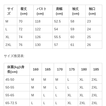
サイ
着丈
バスト
肩幅
袖丈
袖口
ズ
(cm)
(cm)
(cm)
(cm)
(cm)
M
70
118
52.5
58
23
L
72
122
54
59
24
XL
74
126
55.5
60
25
2XL
76
130
57
61
26
サイズ推奨表:
体重(kg)\身
160
165
170
175
180
185
長(cm)
45-50
M
M
M
L
XL
2XL
50-55
M
M
L
L
XL
2XL
55-65
M
L
L
XL
XL
2XL
65-72.5
L
L
L
XL
2XL
2XL