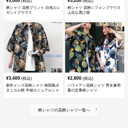
¥
5,000
¥
5,200
(税込)
(税込)
柄シャツ 花柄プリント 白地エレ
柄シャツ 花柄シフォンブラウス
ガントブラウス
上品な透け感
¥
3,400
¥
2,800
(税込)
(税込)
新作メンズ花柄シャツ 南国風ボ
ハワイアン花柄シャツ 男女兼用
タニカル柄 半袖カジュアルシャ
夏の定番柄シャツ
ツ
›
柄シャツ
の
花柄シャツ
一覧へ