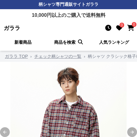
柄シャツ
専門通販サイト
ガララ
10,000
円以上のご購入で送料無料
0
0
ガララ
新着商品
商品を検索
人気ランキング
ガララ TOP
›
チェック柄シャツの一覧
›
柄シャツ クラシック格子
Previous slide
Ne