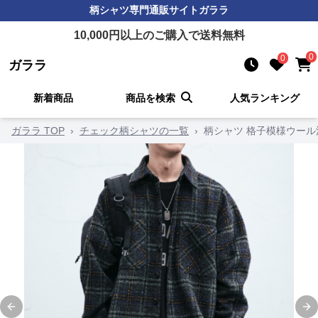
柄シャツ
専門通販サイト
ガララ
10,000
円以上のご購入で送料無料
0
0
ガララ
新着商品
商品を検索
人気ランキング
ガララ TOP
›
チェック柄シャツの一覧
›
柄シャツ 格子模様ウー
Previous slide
Ne