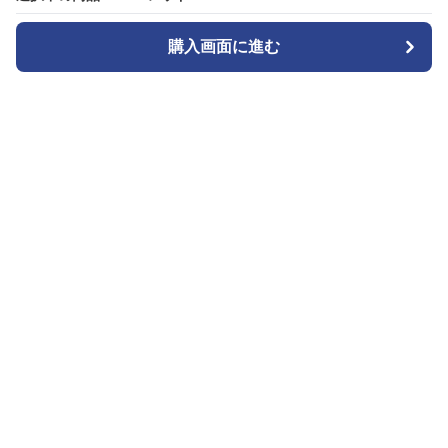
購入画面に進む
購入画面に進む
ガララ
について
会社概要
利用規約