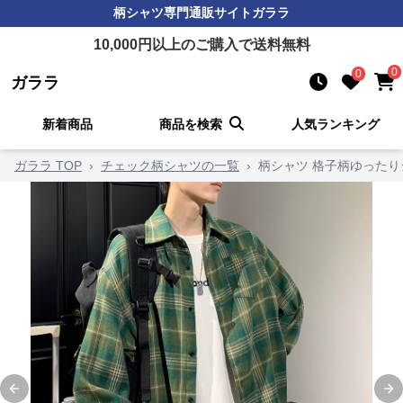
柄シャツ
専門通販サイト
ガララ
10,000
円以上のご購入で送料無料
0
0
ガララ
新着商品
商品を検索
人気ランキング
ガララ TOP
›
チェック柄シャツの一覧
›
柄シャツ 格子柄ゆった
Previous slide
Ne