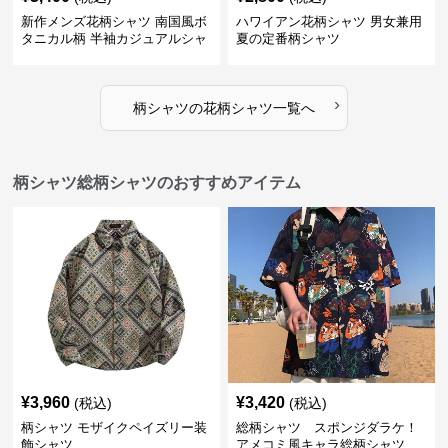
新作メンズ花柄シャツ 南国風ボ
ハワイアン花柄シャツ 男女兼用
タニカル柄 半袖カジュアルシャ
夏の定番柄シャツ
ツ
›
柄シャツ
の
花柄シャツ
一覧へ
柄シャツ総柄シャツのおすすめアイテム
¥
3,960
¥
3,420
(税込)
(税込)
柄シャツ モザイクペイズリー装
総柄シャツ スポンジダラケ！
飾シャツ
アメコミ風キャラ総柄シャツ