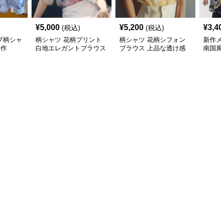
¥
5,000
¥
5,200
¥
3,4
(税込)
(税込)
プ柄シャ
柄シャツ 花柄プリント
柄シャツ 花柄シフォン
新作
新作
白地エレガントブラウス
ブラウス 上品な透け感
南国
袖カ