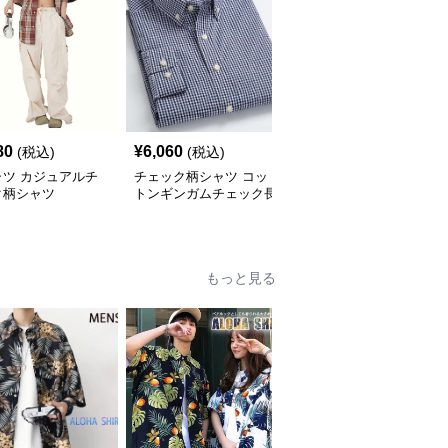
80
¥
6,060
¥
2,900
(税込)
(税込)
(税込)
ャツ カジュアルチ
チェック柄シャツ コッ
柄シャツ 柔らか暖か格
ク柄シャツ
トンギンガムチェック長
子柄シャツ
袖シャツ
もっと見る