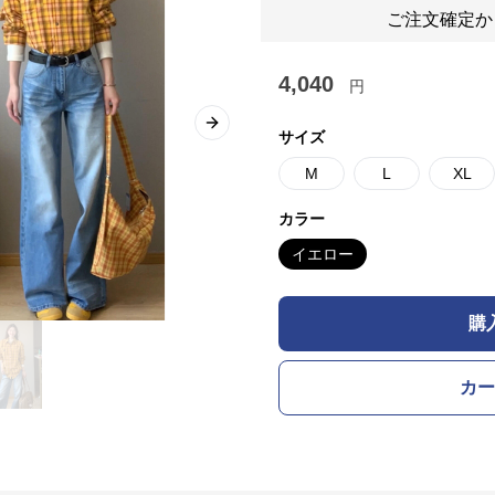
ご注文確定か
4,040
円
Next slide
サイズ
M
L
XL
カラー
イエロー
購
カー