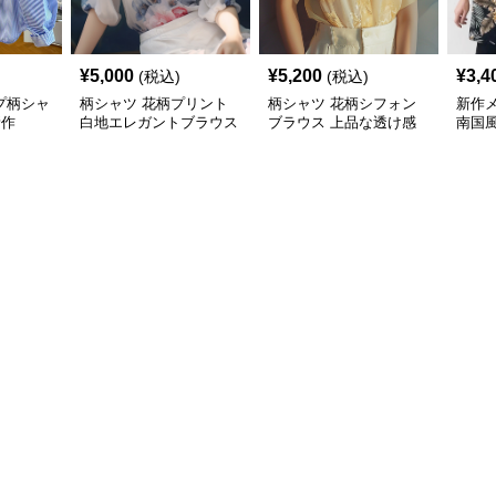
¥
5,000
¥
5,200
¥
3,4
(税込)
(税込)
プ柄シャ
柄シャツ 花柄プリント
柄シャツ 花柄シフォン
新作
新作
白地エレガントブラウス
ブラウス 上品な透け感
南国
袖カ