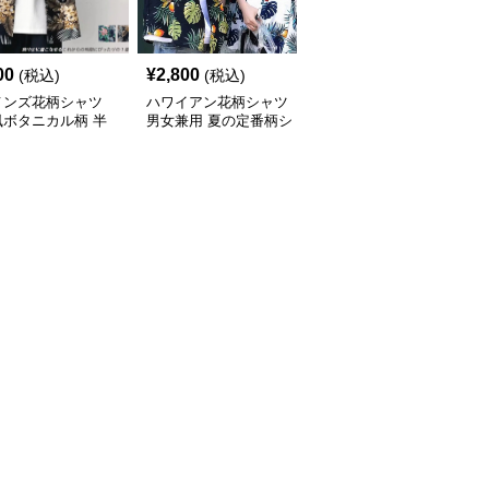
00
¥
2,800
¥
7,010
(税込)
(税込)
(税込)
メンズ花柄シャツ
ハワイアン花柄シャツ
柄シャツ 紺地に白花柄
風ボタニカル柄 半
男女兼用 夏の定番柄シ
の半袖開襟シャツ 男女
ジュアルシャツ
ャツ
兼用