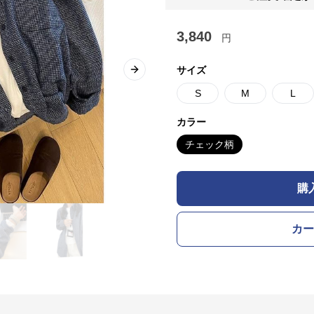
3,840
円
サイズ
Next slide
S
M
L
カラー
チェック柄
購
カー