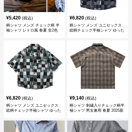
¥
5,420
¥
6,820
(税込)
(税込)
柄シャツ メンズ チェック柄 半
柄シャツ メンズ ユニセックス
袖シャツ レトロ風 春夏 全2色
総柄チェック半袖シャツ ゆった
り涼感
¥
6,820
¥
9,140
(税込)
(税込)
柄シャツ メンズ ユニセックス
柄シャツ 刺繍入りチェック柄半
総柄チェック半袖シャツ ゆった
袖シャツ 男女兼用 春夏 2025新
り涼感素材
作