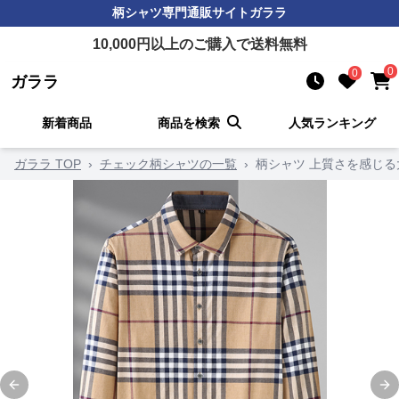
柄シャツ
専門通販サイト
ガララ
10,000
円以上のご購入で送料無料
0
0
ガララ
新着商品
商品を検索
人気ランキング
ガララ TOP
›
チェック柄シャツの一覧
›
柄シャツ 上質さを感じ
Previous slide
Ne