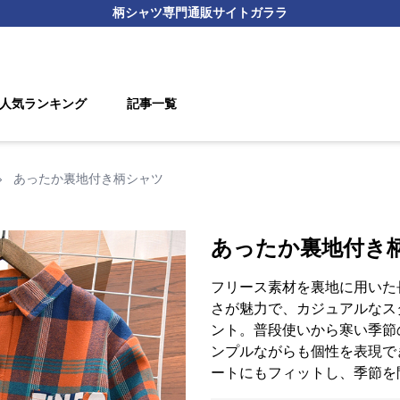
柄シャツ
専門通販サイト
ガララ
人気ランキング
記事一覧
›
あったか裏地付き柄シャツ
あったか裏地付き
フリース素材を裏地に用いた
さが魅力で、カジュアルなス
ント。普段使いから寒い季節
ンプルながらも個性を表現で
ートにもフィットし、季節を