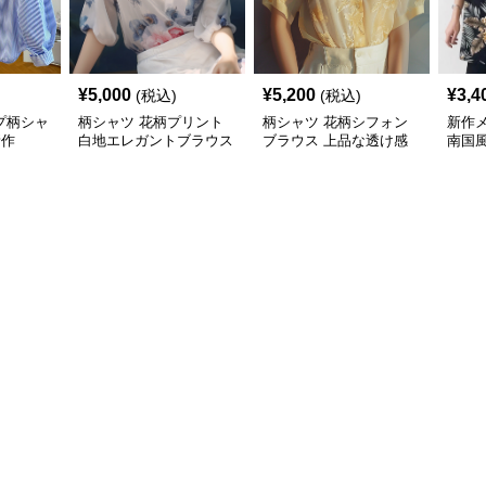
¥
5,000
¥
5,200
¥
3,4
(税込)
(税込)
プ柄シャ
柄シャツ 花柄プリント
柄シャツ 花柄シフォン
新作
新作
白地エレガントブラウス
ブラウス 上品な透け感
南国
袖カ