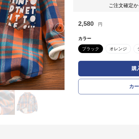
ご注文確定か
2,580
円
Next slide
カラー
ブラック
オレンジ
購
カー