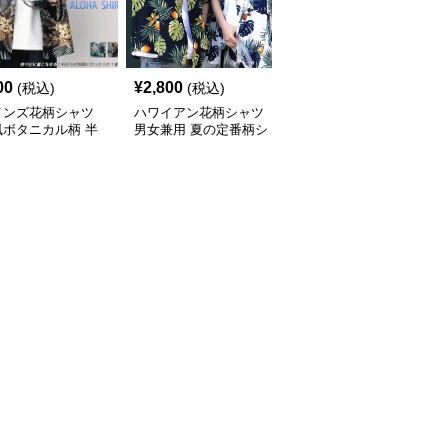
00
¥
2,800
¥
7,010
(税込)
(税込)
(税込)
メンズ花柄シャツ
ハワイアン花柄シャツ
柄シャツ 紺地に白花柄
風ボタニカル柄 半
男女兼用 夏の定番柄シ
の半袖開襟シャツ 男女
ジュアルシャツ
ャツ
兼用