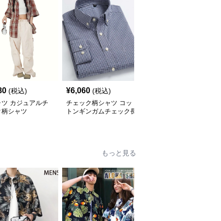
80
¥
6,060
¥
2,900
(税込)
(税込)
(税込)
ャツ カジュアルチ
チェック柄シャツ コッ
柄シャツ 柔らか暖か格
ク柄シャツ
トンギンガムチェック長
子柄シャツ
袖シャツ
もっと見る