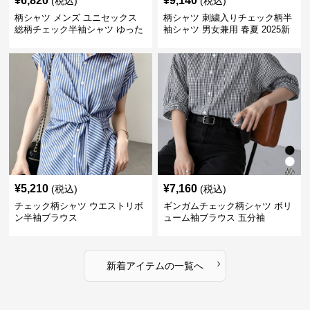
¥
6,820
¥
9,140
(税込)
(税込)
柄シャツ メンズ ユニセックス
柄シャツ 刺繍入りチェック柄半
総柄チェック半袖シャツ ゆった
袖シャツ 男女兼用 春夏 2025新
り涼感素材
作
¥
5,210
¥
7,160
(税込)
(税込)
チェック柄シャツ ウエストリボ
ギンガムチェック柄シャツ ボリ
ン半袖ブラウス
ューム袖ブラウス 五分袖
›
新着アイテムの一覧へ