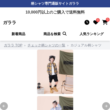
柄シャツ
専門通販サイト
ガララ
10,000
円以上のご購入で送料無料
0
0
ガララ
新着商品
商品を検索
人気ランキング
ガララ TOP
›
チェック柄シャツの一覧
›
カジュアル柄シャツ
Previous slide
Ne