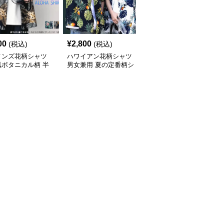
00
¥
2,800
¥
7,010
(税込)
(税込)
(税込)
メンズ花柄シャツ
ハワイアン花柄シャツ
柄シャツ 紺地に白花柄
風ボタニカル柄 半
男女兼用 夏の定番柄シ
の半袖開襟シャツ 男女
ジュアルシャツ
ャツ
兼用