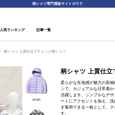
柄シャツ
専門通販サイト
ガララ
人気ランキング
記事一覧
›
柄シャツ 上質仕立てチェック柄シャツ
柄シャツ 上質仕
柔らかな生地感が魅力の長袖
ンで、カジュアルな日常着か
活躍します。シンプルなデザ
ートにアクセントを加え、洗
ず着用できる一枚として、ク
す。