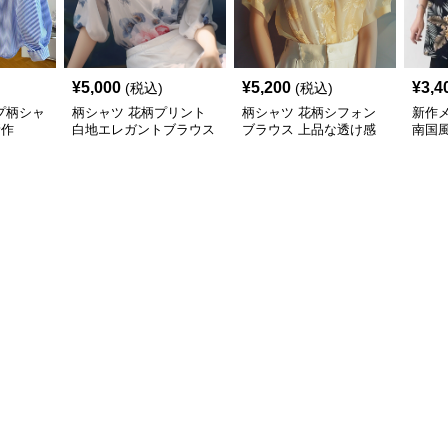
¥
5,000
¥
5,200
¥
3,4
(税込)
(税込)
プ柄シャ
柄シャツ 花柄プリント
柄シャツ 花柄シフォン
新作
新作
白地エレガントブラウス
ブラウス 上品な透け感
南国
袖カ