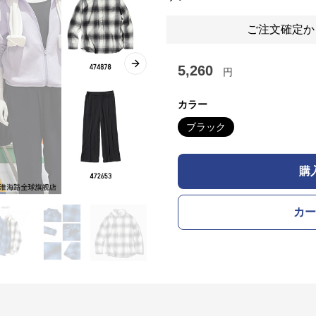
ご注文確定か
5,260
Next slide
円
カラー
ブラック
購
カー