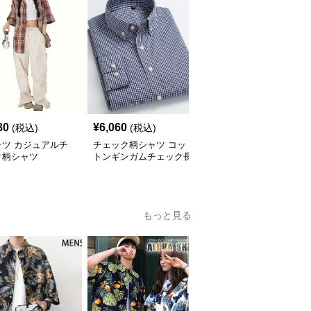
80
¥
6,060
¥
2,900
(税込)
(税込)
(税込)
ャツ カジュアルチ
チェック柄シャツ コッ
柄シャツ 柔らか暖か格
ク柄シャツ
トンギンガムチェック長
子柄シャツ
袖シャツ
もっと見る