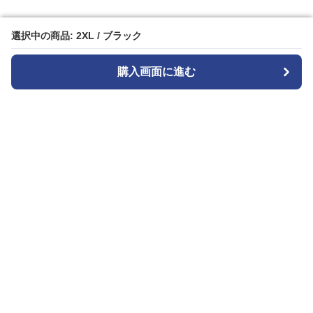
選択中の商品: 2XL / ブラック
選択中の商品: 2XL / ブラック
購入画面に進む
購入画面に進む
ガララ
について
会社概要