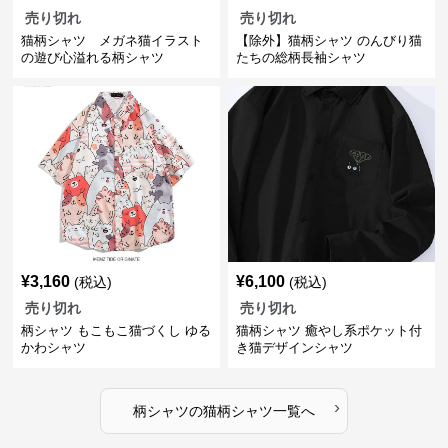
売り切れ
売り切れ
猫柄シャツ メガネ猫イラスト
【除外】猫柄シャツ のんびり猫
の遊び心溢れる柄シャツ
たちの総柄長袖シャツ
¥
3,160
¥
6,100
(税込)
(税込)
売り切れ
売り切れ
柄シャツ もこもこ猫づくし ゆる
猫柄シャツ 癒やし系ポケット付
かわシャツ
き猫デザインシャツ
›
柄シャツ
の
猫柄シャツ
一覧へ