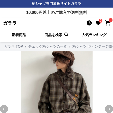
柄シャツ
専門通販サイト
ガララ
10,000
円以上のご購入で送料無料
0
0
ガララ
新着商品
商品を検索
人気ランキング
ガララ TOP
›
チェック柄シャツの一覧
›
柄シャツ ヴィンテージ
Previous slide
Ne