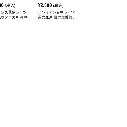
00
¥
2,800
¥
7,010
(税込)
(税込)
(税込)
メンズ花柄シャツ
ハワイアン花柄シャツ
柄シャツ 紺地に白花柄
風ボタニカル柄 半
男女兼用 夏の定番柄シ
の半袖開襟シャツ 男女
ジュアルシャツ
ャツ
兼用