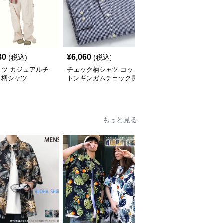
80
¥
6,060
¥
2,900
(税込)
(税込)
(税込)
ャツ カジュアルチ
チェック柄シャツ コッ
柄シャツ 柔らか暖か格
ク柄シャツ
トンギンガムチェック長
子柄シャツ
袖シャツ
もっと見る