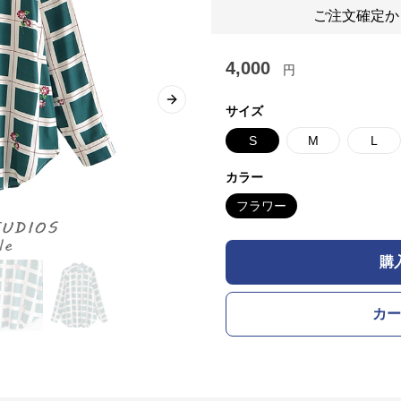
ご注文確定か
4,000
円
Next slide
サイズ
S
M
L
カラー
フラワー
購
カー