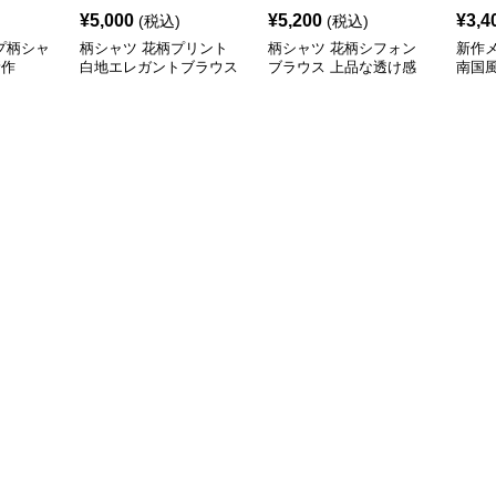
¥
5,000
¥
5,200
¥
3,4
(税込)
(税込)
プ柄シャ
柄シャツ 花柄プリント
柄シャツ 花柄シフォン
新作
新作
白地エレガントブラウス
ブラウス 上品な透け感
南国
袖カ