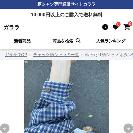
柄シャツ
専門通販サイト
ガララ
10,000
円以上のご購入で送料無料
0
0
ガララ
新着商品
商品を検索
人気ランキング
ガララ TOP
›
チェック柄シャツの一覧
›
ゆったり柄シャツ ボタン
Previous slide
Ne