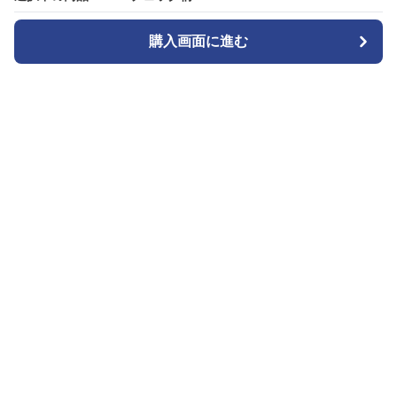
購入画面に進む
購入画面に進む
ガララ
について
会社概要
利用規約