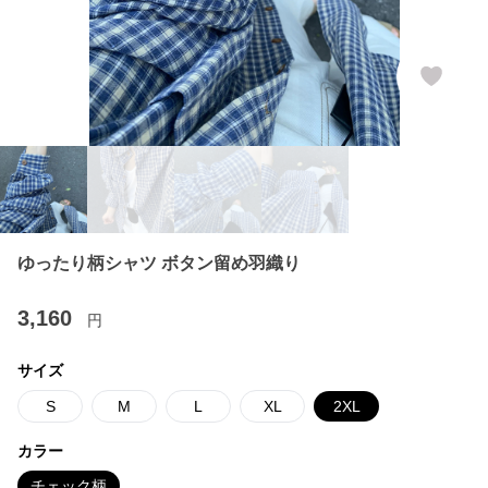
ゆったり柄シャツ ボタン留め羽織り
3,160
円
サイズ
S
M
L
XL
2XL
カラー
チェック柄