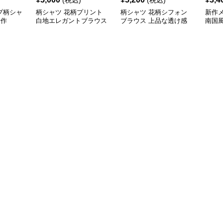
(税込)
(税込)
プ柄シャ
柄シャツ 花柄プリント
柄シャツ 花柄シフォン
新作
新作
白地エレガントブラウス
ブラウス 上品な透け感
南国
袖カ