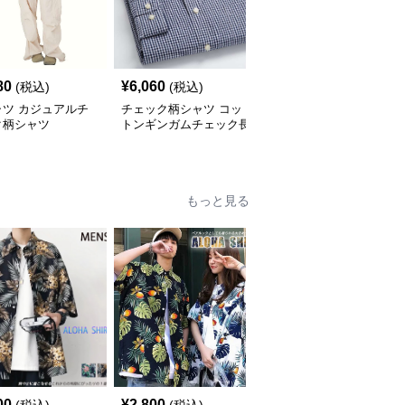
80
¥
6,060
¥
2,900
(税込)
(税込)
(税込)
ャツ カジュアルチ
チェック柄シャツ コッ
柄シャツ 柔らか暖か格
ク柄シャツ
トンギンガムチェック長
子柄シャツ
袖シャツ
もっと見る
00
¥
2,800
¥
7,010