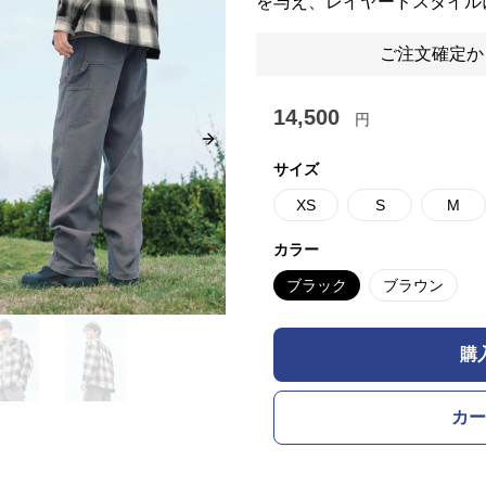
を与え、レイヤードスタイル
ご注文確定か
14,500
円
Next slide
サイズ
XS
S
M
カラー
ブラック
ブラウン
購
カー