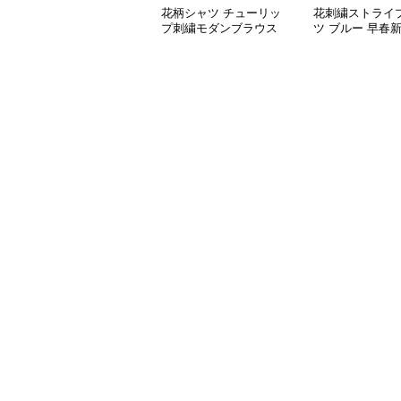
花柄シャツ チューリッ
花刺繍ストライ
プ刺繍モダンブラウス
ツ ブルー 早春