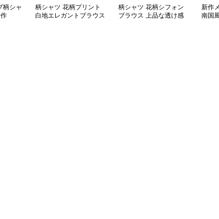
プ柄シャ
柄シャツ 花柄プリント
柄シャツ 花柄シフォン
新作
新作
白地エレガントブラウス
ブラウス 上品な透け感
南国
袖カ