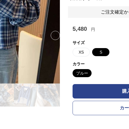
ご注文確定か
5,480
円
Next slide
サイズ
XS
S
カラー
ブルー
購
カー