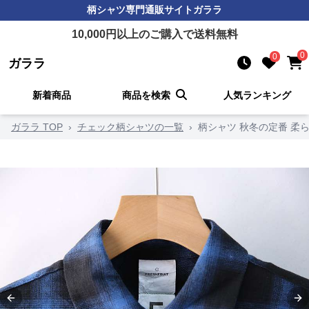
柄シャツ
専門通販サイト
ガララ
10,000
円以上のご購入で送料無料
0
0
ガララ
新着商品
商品を検索
人気ランキング
ガララ TOP
›
チェック柄シャツの一覧
›
柄シャツ 秋冬の定番 柔
Previous slide
Ne