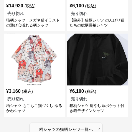
¥
14,920
¥
6,100
(税込)
(税込)
売り切れ
売り切れ
猫柄シャツ メガネ猫イラスト
【除外】猫柄シャツ のんびり猫
の遊び心溢れる柄シャツ
たちの総柄長袖シャツ
¥
3,160
¥
6,100
(税込)
(税込)
売り切れ
売り切れ
柄シャツ もこもこ猫づくし ゆる
猫柄シャツ 癒やし系ポケット付
かわシャツ
き猫デザインシャツ
›
柄シャツ
の
猫柄シャツ
一覧へ