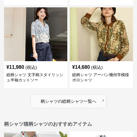
¥
11,980
¥
14,680
(税込)
(税込)
総柄シャツ 文字柄スタイリッシ
総柄シャツ アーバン幾何学模様
ュ半袖カットソー
ポロシャツ
›
柄シャツ
の
総柄シャツ
一覧へ
柄シャツ猫柄シャツのおすすめアイテム