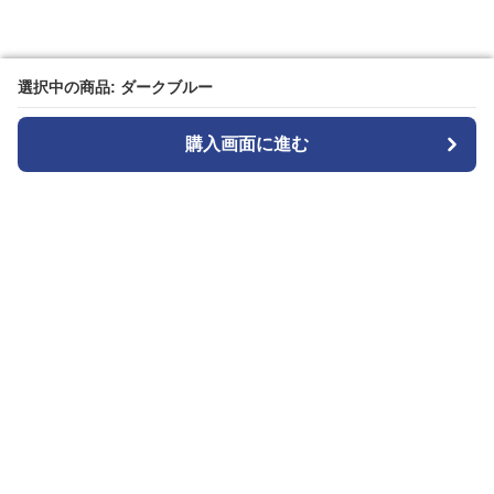
選択中の商品: ダークブルー
選択中の商品: ダークブルー
購入画面に進む
購入画面に進む
ガララ
について
会社概要