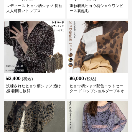
レディース ヒョウ柄シャツ 長袖
重ね着風ヒョウ柄シャツワンピ
大人可愛いトップス
ース裏起毛
¥
3,400
¥
6,000
(税込)
(税込)
洗練されたヒョウ柄シャツ 透け
ヒョウ柄シャツ配色ニットセー
感 着回し抜群
ター ドロップショルダープルオ
ーバー