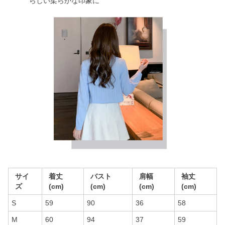
らしい柔らかな印象に
サイ
着丈
バスト
肩幅
袖丈
ズ
(cm)
(cm)
(cm)
(cm)
S
59
90
36
58
M
60
94
37
59