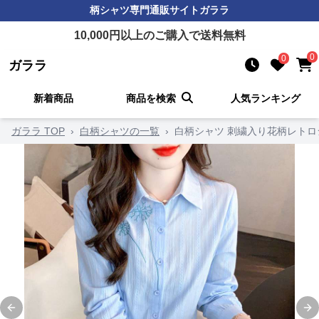
柄シャツ
専門通販サイト
ガララ
10,000
円以上のご購入で送料無料
0
0
ガララ
新着商品
商品を検索
人気ランキング
ガララ TOP
›
白柄シャツの一覧
›
白柄シャツ 刺繍入り花柄レトロ
Previous slide
Ne