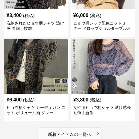
¥
3,400
¥
6,000
(税込)
(税込)
洗練されたヒョウ柄シャツ 透け
ヒョウ柄シャツ配色ニットセー
感 着回し抜群
ター ドロップショルダープルオ
ーバー
¥
6,400
¥
3,800
(税込)
(税込)
ヒョウ柄シャツ カーディガン ニ
女性用ヒョウ柄シャツ 透け感長
ット ボリューム袖 グレー
袖薄手新作
›
新着アイテムの一覧へ