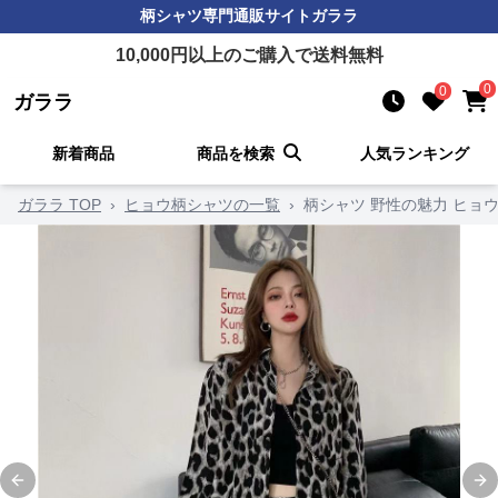
柄シャツ
専門通販サイト
ガララ
10,000
円以上のご購入で送料無料
0
0
ガララ
新着商品
商品を検索
人気ランキング
ガララ TOP
›
ヒョウ柄シャツの一覧
›
柄シャツ 野性の魅力 ヒョ
Previous slide
Ne