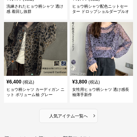
洗練されたヒョウ柄シャツ 透け
ヒョウ柄シャツ配色ニットセー
感 着回し抜群
ター ドロップショルダープルオ
ーバー
¥
6,400
¥
3,800
(税込)
(税込)
ヒョウ柄シャツ カーディガン ニ
女性用ヒョウ柄シャツ 透け感長
ット ボリューム袖 グレー
袖薄手新作
›
人気アイテム一覧へ