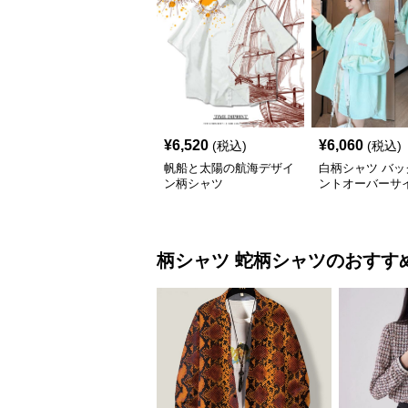
¥
6,520
¥
6,060
(税込)
(税込)
帆船と太陽の航海デザイ
白柄シャツ バッ
ン柄シャツ
ントオーバーサ
ツ
柄シャツ
蛇柄シャツ
のおすす