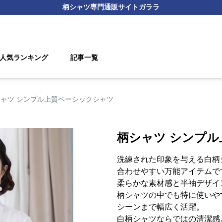
柄シャツ
専門通販サイト
ガララ
人気ランキング
記事一覧
ャツ シンプル上質ベーシックシャツ
柄シャツ シンプ
洗練された印象を与える白柄
合わせやすい万能アイテムで
柔らかな素材感と半袖デザイ
柄シャツの中でも特に使いや
シーンまで幅広く活躍。
白柄シャツならではの清潔感