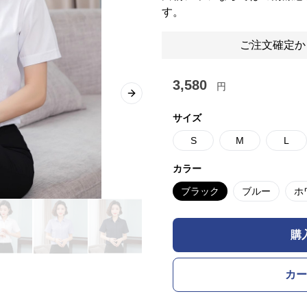
す。
ご注文確定か
3,580
円
Next slide
サイズ
S
M
L
カラー
ブラック
ブルー
ホ
購
カー