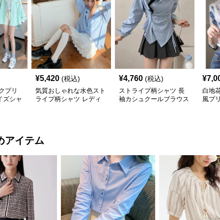
¥
5,420
¥
4,760
¥
7,0
(税込)
(税込)
クプリ
気質おしゃれな水色スト
ストライプ柄シャツ 長
白地
イズシャ
ライプ柄シャツ レディ
袖カシュクールブラウス
風プ
ース
着やせ
袖レ
めアイテム