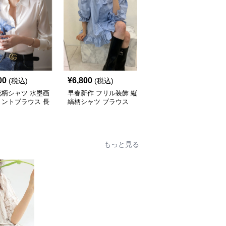
00
¥
6,800
¥
4,390
(税込)
(税込)
(税込)
花柄シャツ 水墨画
早春新作 フリル装飾 縦
柄シャツ 縦縞柄五分袖
リントブラウス 長
縞柄シャツ ブラウス
シャツブラウス
ディース
もっと見る