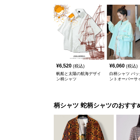
¥
6,520
¥
6,060
(税込)
(税込)
帆船と太陽の航海デザイ
白柄シャツ バッ
ン柄シャツ
ントオーバーサ
ツ
柄シャツ
蛇柄シャツ
のおすす