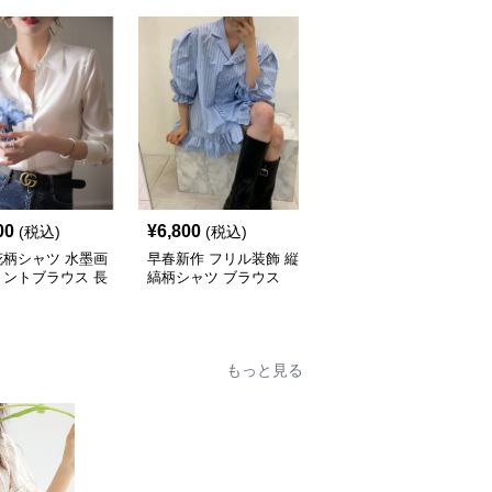
00
¥
6,800
¥
4,390
(税込)
(税込)
(税込)
花柄シャツ 水墨画
早春新作 フリル装飾 縦
柄シャツ 縦縞柄五分袖
リントブラウス 長
縞柄シャツ ブラウス
シャツブラウス
ディース
もっと見る