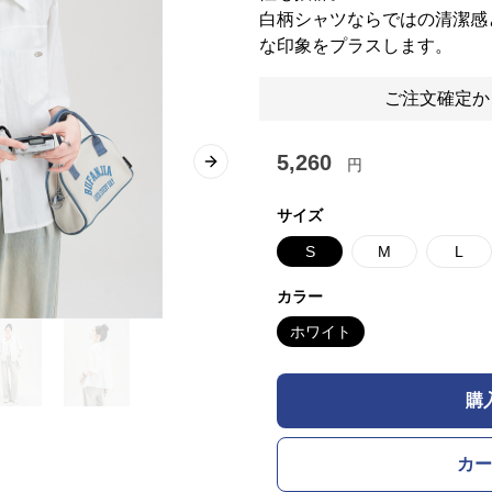
白柄シャツならではの清潔感
な印象をプラスします。
ご注文確定か
5,260
円
Next slide
サイズ
S
M
L
カラー
ホワイト
購
カー