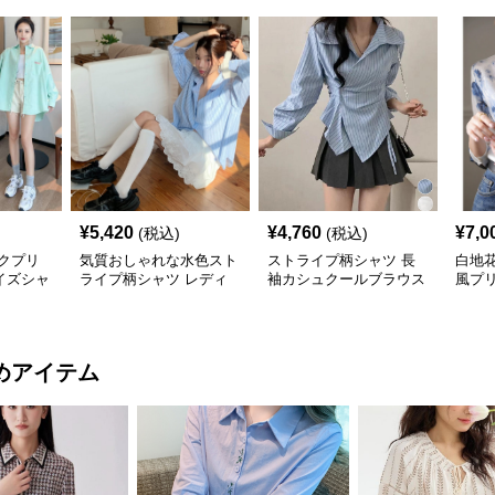
¥
5,420
¥
4,760
¥
7,0
(税込)
(税込)
クプリ
気質おしゃれな水色スト
ストライプ柄シャツ 長
白地
イズシャ
ライプ柄シャツ レディ
袖カシュクールブラウス
風プ
ース
着やせ
袖レ
めアイテム