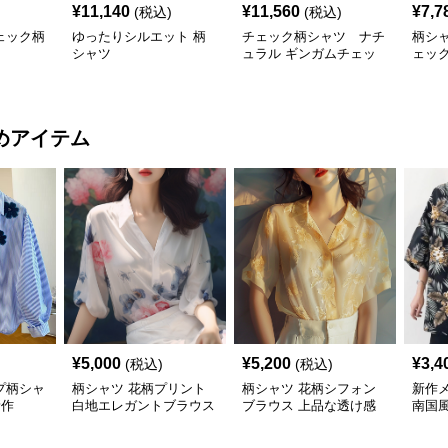
¥
11,140
¥
11,560
¥
7,7
(税込)
(税込)
ェック柄
ゆったりシルエット 柄
チェック柄シャツ ナチ
柄シ
シャツ
ュラル ギンガムチェッ
ェッ
ク柄シャツ
めアイテム
¥
5,000
¥
5,200
¥
3,4
(税込)
(税込)
プ柄シャ
柄シャツ 花柄プリント
柄シャツ 花柄シフォン
新作
新作
白地エレガントブラウス
ブラウス 上品な透け感
南国
袖カ