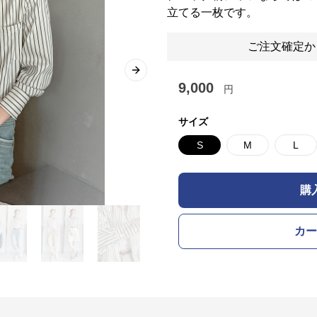
立てる一枚です。
ご注文確定か
Next slide
9,000
円
サイズ
S
M
L
購
カー