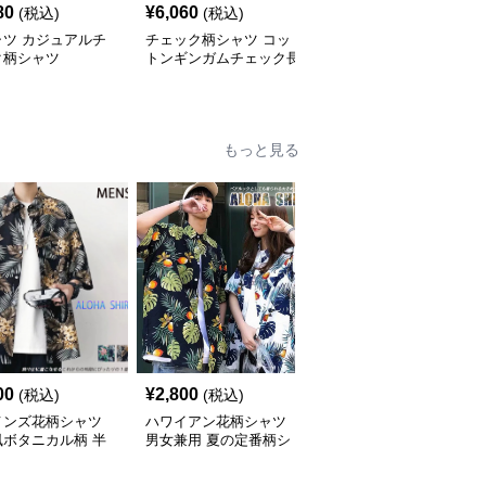
80
¥
6,060
¥
2,900
(税込)
(税込)
(税込)
ャツ カジュアルチ
チェック柄シャツ コッ
柄シャツ 柔らか暖か格
ク柄シャツ
トンギンガムチェック長
子柄シャツ
袖シャツ
もっと見る
00
¥
2,800
¥
7,010
(税込)
(税込)
(税込)
メンズ花柄シャツ
ハワイアン花柄シャツ
柄シャツ 紺地に白花柄
風ボタニカル柄 半
男女兼用 夏の定番柄シ
の半袖開襟シャツ 男女
ジュアルシャツ
ャツ
兼用