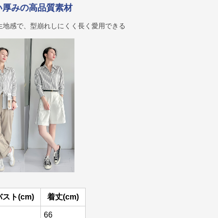
い厚みの高品質素材
生地感で、型崩れしにくく長く愛用できる
バスト(cm)
着丈(cm)
66