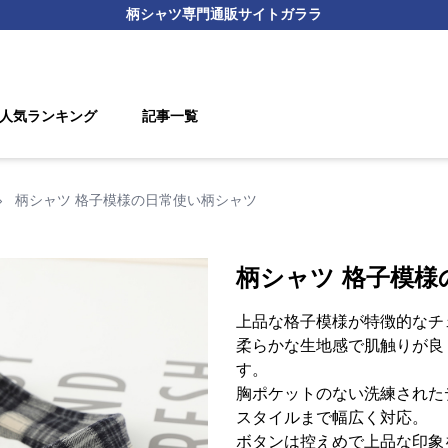
柄シャツ
専門通販サイト
ガララ
人気ランキング
記事一覧
›
柄シャツ 格子模様の日常使い柄シャツ
柄シャツ 格子模様
上品な格子模様が特徴的なチ
柔らかな生地感で肌触りが良
す。
胸ポケットのない洗練された
スタイルまで幅広く対応。
ボタンは控えめで上品な印象