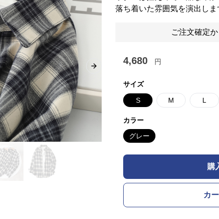
落ち着いた雰囲気を演出しま
ご注文確定か
4,680
円
Next slide
サイズ
S
M
L
カラー
グレー
購
カー