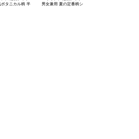
風ボタニカル柄 半
男女兼用 夏の定番柄シ
の半袖開襟シャツ 男女
ジュアルシャツ
ャツ
兼用