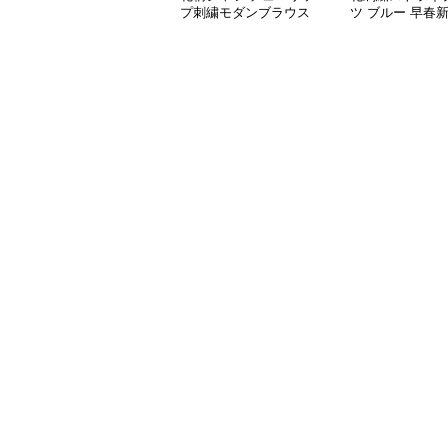
プ刺繍モダンブラウス
ツ ブルー 早春