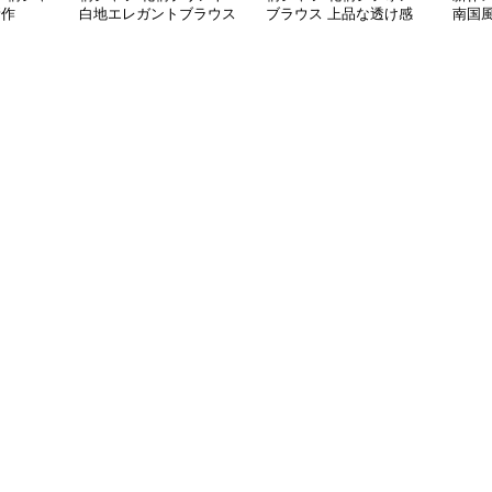
新作
白地エレガントブラウス
ブラウス 上品な透け感
南国
袖カ