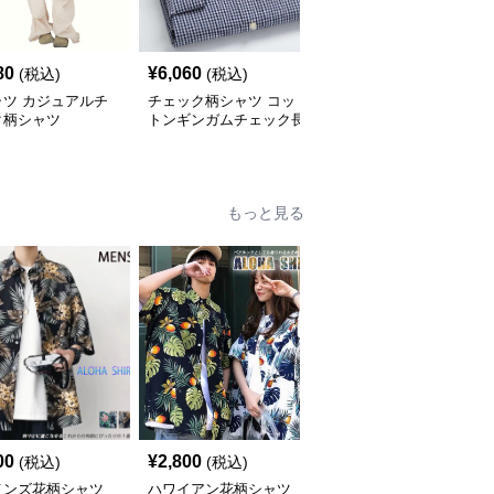
80
¥
6,060
¥
2,900
(税込)
(税込)
(税込)
ャツ カジュアルチ
チェック柄シャツ コッ
柄シャツ 柔らか暖か格
ク柄シャツ
トンギンガムチェック長
子柄シャツ
袖シャツ
もっと見る
00
¥
2,800
¥
7,010
(税込)
(税込)
(税込)
メンズ花柄シャツ
ハワイアン花柄シャツ
柄シャツ 紺地に白花柄