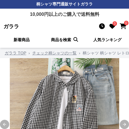
柄シャツ
専門通販サイト
ガララ
10,000
円以上のご購入で送料無料
0
0
ガララ
新着商品
商品を検索
人気ランキング
ガララ TOP
›
チェック柄シャツの一覧
›
柄シャツ 柄シャツ レト
Previous slide
Ne