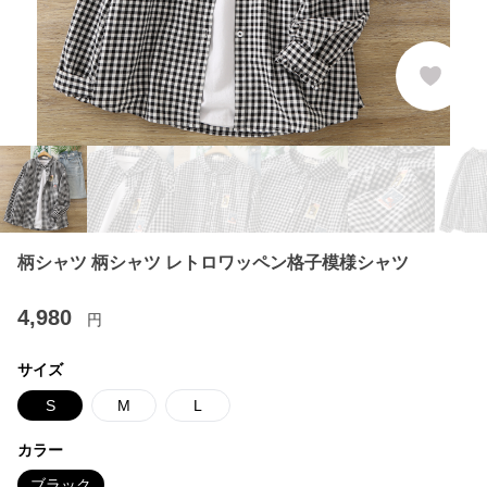
柄シャツ 柄シャツ レトロワッペン格子模様シャツ
4,980
円
サイズ
S
M
L
カラー
ブラック