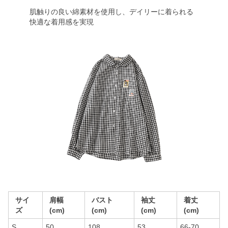
肌触りの良い綿素材を使用し、デイリーに着られる
快適な着用感を実現
サイ
肩幅
バスト
袖丈
着丈
ズ
(cm)
(cm)
(cm)
(cm)
S
50
108
53
66-70