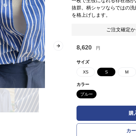
一枚で主役になれる存在感が
抜群。柄シャツならではの洗
を格上げします。
ご注文確定か
8,620
円
Next slide
サイズ
XS
S
M
カラー
ブルー
購
カー