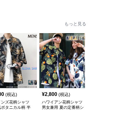
袖シャツ
もっと見る
00
¥
2,800
¥
7,010
(税込)
(税込)
(税込)
メンズ花柄シャツ
ハワイアン花柄シャツ
柄シャツ 紺地に白花柄
風ボタニカル柄 半
男女兼用 夏の定番柄シ
の半袖開襟シャツ 男女
ジュアルシャツ
ャツ
兼用