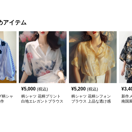
ク柄シャツ
めアイテム
¥
5,000
¥
5,200
¥
3,4
(税込)
(税込)
プ柄シャ
柄シャツ 花柄プリント
柄シャツ 花柄シフォン
新作
新作
白地エレガントブラウス
ブラウス 上品な透け感
南国
袖カ